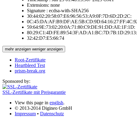
Extensions: none
Signature : ecdsa-with-SHA256
30:44:02:20:58:07:E6:96:56:53:A9:0F:7D:6D:2D:2C:
0C:45:DA:AF:B9:DF:AE:5B:CD:9D:64:16:27:FF:4C:9
59:64:9E:73:02:20:0A:71:80:C9:DE:91:DD:AE:1F:1D:
80:29:C1:4D:FE:89:54:3F:AD:A1:BC:7D:7B:1D:29:13:
32:42:D7:E5:66:74
mehr anzeigen
weniger anzeigen
Root-Zertifikate
Heartbleed Test
prism-break.org
Sponsored by:
SSL-Zertifikate mit Preisgarantie
View this page in
english
.
© 2013-2014 Digineo GmbH
Impressum
•
Datenschutz