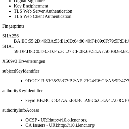
Digital Signature
Key Encipherment
TLS Web Server Authentication
TLS Web Client Authentication
Fingerprints
SHA256
BA:EC:55:2D:46:BA:53:E1:0D:64:80:40:F4:09:0F:79:5F:E4:
SHA1
59:DF:D8:C0:D3:3D:F5:2C:27:CE:0E:6F:54:A7:50:B8:93:6E
X509v3 Erweiterungen
subjectKeyIdentifier
9D:2C:1B:53:35:28:C7:B2:AE:23:24:E6:C3:A5:9E:47:
authorityKeyIdentifier
keyid:BB:BC:C3:47:A5:E4:BC:A9:C6:C3:A4:72:0C:10
authorityInfoAccess
OCSP - URI:http://r10.o.lencr.org
CA Issuers - URI:http://r10.i.lencr.org/