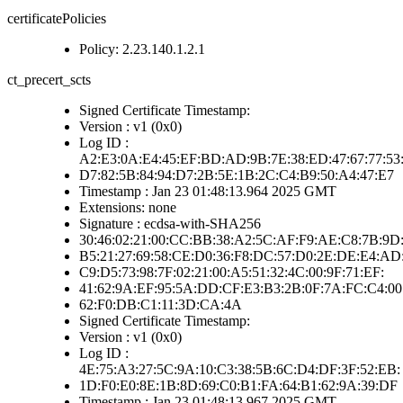
certificatePolicies
Policy: 2.23.140.1.2.1
ct_precert_scts
Signed Certificate Timestamp:
Version : v1 (0x0)
Log ID :
A2:E3:0A:E4:45:EF:BD:AD:9B:7E:38:ED:47:67:77:53
D7:82:5B:84:94:D7:2B:5E:1B:2C:C4:B9:50:A4:47:E7
Timestamp : Jan 23 01:48:13.964 2025 GMT
Extensions: none
Signature : ecdsa-with-SHA256
30:46:02:21:00:CC:BB:38:A2:5C:AF:F9:AE:C8:7B:9D
B5:21:27:69:58:CE:D0:36:F8:DC:57:D0:2E:DE:E4:AD
C9:D5:73:98:7F:02:21:00:A5:51:32:4C:00:9F:71:EF:
41:62:9A:EF:95:5A:DD:CF:E3:B3:2B:0F:7A:FC:C4:00
62:F0:DB:C1:11:3D:CA:4A
Signed Certificate Timestamp:
Version : v1 (0x0)
Log ID :
4E:75:A3:27:5C:9A:10:C3:38:5B:6C:D4:DF:3F:52:EB:
1D:F0:E0:8E:1B:8D:69:C0:B1:FA:64:B1:62:9A:39:DF
Timestamp : Jan 23 01:48:13.967 2025 GMT