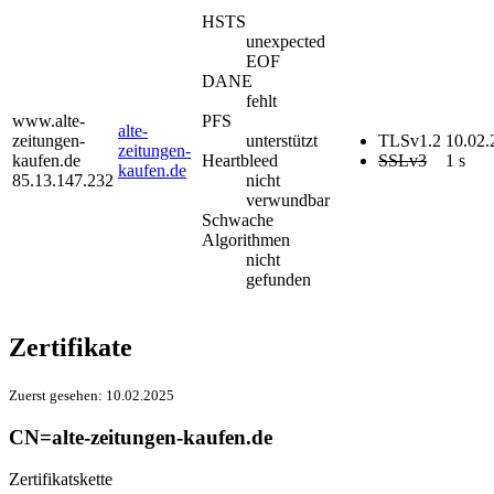
HSTS
unexpected
EOF
DANE
fehlt
www.alte-
PFS
alte-
zeitungen-
unterstützt
TLSv1.2
10.02.
zeitungen-
kaufen.de
Heartbleed
SSLv3
1 s
kaufen.de
85.13.147.232
nicht
verwundbar
Schwache
Algorithmen
nicht
gefunden
Zertifikate
Zuerst gesehen:
10.02.2025
CN=alte-zeitungen-kaufen.de
Zertifikatskette