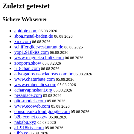
Zuletzt getestet
Sichere Webserver
apidote.com
06.08.2026
sboa.metal-baden.de
06.08.2026
xnx.com
06.08.2026
schiffergilde-restaurant.de
06.08.2026
yop1.918kiss.com
06.08.2026
www.magnet-schultz.com
06.08.2026
zooporn.show
06.08.2026
u18chan.com
06.08.2026
advogadosassociadosrs.com.br
06.08.2026
www.chaturbate.com
05.08.2026
www.embenatics.com
05.08.2026
acharyaprashant.org
05.08.2026
pesaplace.com
05.08.2026
otto-models.com
05.08.2026
www.ecoweb.com
05.08.2026
console.uk.cloud.google.com
05.08.2026
b2b.econet.co.zw
05.08.2026
nababu.xyz
05.08.2026
a1.918kiss.com
05.08.2026
i.ibb.co
05.08.2026