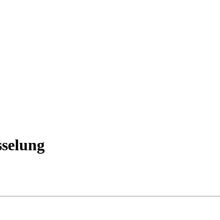
sselung