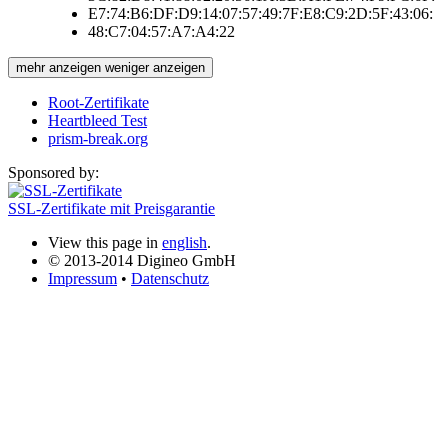
E7:74:B6:DF:D9:14:07:57:49:7F:E8:C9:2D:5F:43:06:
48:C7:04:57:A7:A4:22
mehr anzeigen
weniger anzeigen
Root-Zertifikate
Heartbleed Test
prism-break.org
Sponsored by:
SSL-Zertifikate mit Preisgarantie
View this page in
english
.
© 2013-2014 Digineo GmbH
Impressum
•
Datenschutz