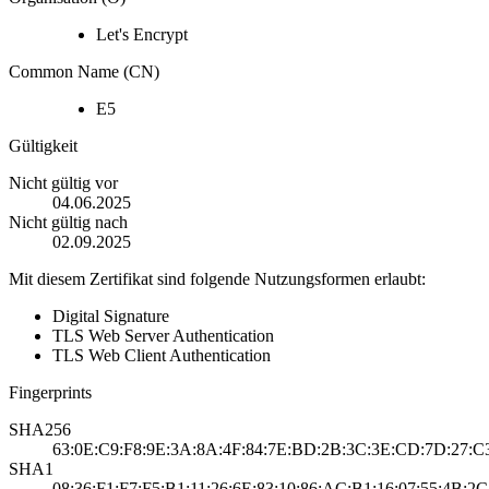
Let's Encrypt
Common Name (CN)
E5
Gültigkeit
Nicht gültig vor
04.06.2025
Nicht gültig nach
02.09.2025
Mit diesem Zertifikat sind folgende Nutzungsformen erlaubt:
Digital Signature
TLS Web Server Authentication
TLS Web Client Authentication
Fingerprints
SHA256
63:0E:C9:F8:9E:3A:8A:4F:84:7E:BD:2B:3C:3E:CD:7D:27:C
SHA1
08:36:F1:F7:F5:B1:11:26:6E:83:10:86:AC:B1:16:07:55:4B:2