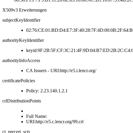
X509v3 Erweiterungen
subjectKeyIdentifier
02:76:CE:01:BD:D4:E7:3F:40:28:7F:4D:00:0B:2F:64:
authorityKeyIdentifier
keyid:9F:2B:5F:CF:3C:21:4F:9D:04:B7:ED:2B:2C:C4
authorityInfoAccess
CA Issuers - URI:http://e5.i.lencr.org/
certificatePolicies
Policy: 2.23.140.1.2.1
crlDistributionPoints
Full Name:
URI:http://e5.c.lencr.org/99.crl
ct_precert_scts