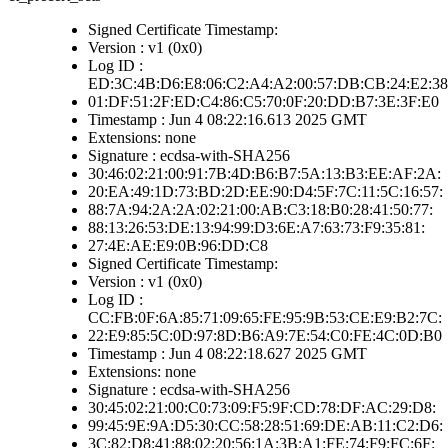
Signed Certificate Timestamp:
Version : v1 (0x0)
Log ID :
ED:3C:4B:D6:E8:06:C2:A4:A2:00:57:DB:CB:24:E2:38
01:DF:51:2F:ED:C4:86:C5:70:0F:20:DD:B7:3E:3F:E0
Timestamp : Jun 4 08:22:16.613 2025 GMT
Extensions: none
Signature : ecdsa-with-SHA256
30:46:02:21:00:91:7B:4D:B6:B7:5A:13:B3:EE:AF:2A:
20:EA:49:1D:73:BD:2D:EE:90:D4:5F:7C:11:5C:16:57:
88:7A:94:2A:2A:02:21:00:AB:C3:18:B0:28:41:50:77:
88:13:26:53:DE:13:94:99:D3:6E:A7:63:73:F9:35:81:
27:4E:AE:E9:0B:96:DD:C8
Signed Certificate Timestamp:
Version : v1 (0x0)
Log ID :
CC:FB:0F:6A:85:71:09:65:FE:95:9B:53:CE:E9:B2:7C:
22:E9:85:5C:0D:97:8D:B6:A9:7E:54:C0:FE:4C:0D:B0
Timestamp : Jun 4 08:22:18.627 2025 GMT
Extensions: none
Signature : ecdsa-with-SHA256
30:45:02:21:00:C0:73:09:F5:9F:CD:78:DF:AC:29:D8:
99:45:9E:9A:D5:30:CC:58:28:51:69:DE:AB:11:C2:D6:
3C:82:D8:41:88:02:20:56:1A:3B:A1:FE:74:F9:FC:6F: