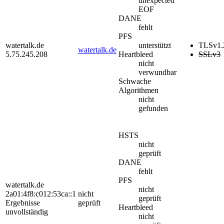
unexpected
EOF
DANE
fehlt
PFS
watertalk.de
unterstützt
TLSv1.
watertalk.de
5.75.245.208
Heartbleed
SSLv3
nicht
verwundbar
Schwache
Algorithmen
nicht
gefunden
HSTS
nicht
geprüft
DANE
fehlt
PFS
watertalk.de
nicht
2a01:4f8:c012:53ca::1
nicht
geprüft
Ergebnisse
geprüft
Heartbleed
unvollständig
nicht