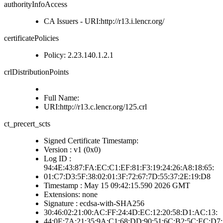
authorityInfoAccess
CA Issuers - URI:http://r13.i.lencr.org/
certificatePolicies
Policy: 2.23.140.1.2.1
crlDistributionPoints
Full Name:
URI:http://r13.c.lencr.org/125.crl
ct_precert_scts
Signed Certificate Timestamp:
Version : v1 (0x0)
Log ID :
94:4E:43:87:FA:EC:C1:EF:81:F3:19:24:26:A8:18:65:
01:C7:D3:5F:38:02:01:3F:72:67:7D:55:37:2E:19:D8
Timestamp : May 15 09:42:15.590 2026 GMT
Extensions: none
Signature : ecdsa-with-SHA256
30:46:02:21:00:AC:FF:24:4D:EC:12:20:58:D1:AC:13:
44:0E:7A:21:35:9A:C1:68:DD:90:51:6C:B2:5C:EC:D7: