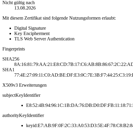
Nicht gültig nach
13.08.2026
Mit diesem Zertifikat sind folgende Nutzungsformen erlaubt:
Digital Signature
Key Encipherment
TLS Web Server Authentication
Fingerprints
SHA256
8A:16:81:79:AA:21:E8:CD:7B:17:C6:AB:8B:86:67:2C:22:AD
SHA1
77:4E:27:09:11:C0:AD:BE:DF:E3:0C:7E:3B:F7:44:25:C3:19:
X509v3 Erweiterungen
subjectKeyIdentifier
E8:52:4B:94:96:1C:1B:DA:76:DB:D0:DF:FB:11:18:71:
authorityKeyIdentifier
keyid:E7:AB:9F:0F:2C:33:A0:53:D3:5E:4F:78:C8:B2:8