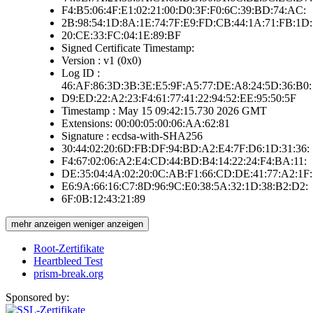
F4:B5:06:4F:E1:02:21:00:D0:3F:F0:6C:39:BD:74:AC:
2B:98:54:1D:8A:1E:74:7F:E9:FD:CB:44:1A:71:FB:1D:
20:CE:33:FC:04:1E:89:BF
Signed Certificate Timestamp:
Version : v1 (0x0)
Log ID :
46:AF:86:3D:3B:3E:E5:9F:A5:77:DE:A8:24:5D:36:B0:
D9:ED:22:A2:23:F4:61:77:41:22:94:52:EE:95:50:5F
Timestamp : May 15 09:42:15.730 2026 GMT
Extensions: 00:00:05:00:06:AA:62:81
Signature : ecdsa-with-SHA256
30:44:02:20:6D:FB:DF:94:BD:A2:E4:7F:D6:1D:31:36:
F4:67:02:06:A2:E4:CD:44:BD:B4:14:22:24:F4:BA:11:
DE:35:04:4A:02:20:0C:AB:F1:66:CD:DE:41:77:A2:1F:
E6:9A:66:16:C7:8D:96:9C:E0:38:5A:32:1D:38:B2:D2:
6F:0B:12:43:21:89
mehr anzeigen
weniger anzeigen
Root-Zertifikate
Heartbleed Test
prism-break.org
Sponsored by: