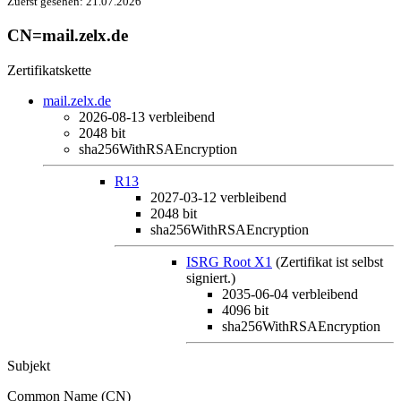
Zuerst gesehen:
21.07.2026
CN=mail.zelx.de
Zertifikatskette
mail.zelx.de
2026-08-13
verbleibend
2048 bit
sha256WithRSAEncryption
R13
2027-03-12
verbleibend
2048 bit
sha256WithRSAEncryption
ISRG Root X1
(Zertifikat ist selbst
signiert.)
2035-06-04
verbleibend
4096 bit
sha256WithRSAEncryption
Subjekt
Common Name (CN)