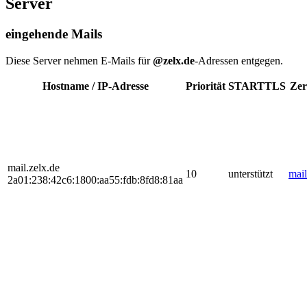
Server
eingehende Mails
Diese Server nehmen E-Mails für
@zelx.de
-Adressen entgegen.
Hostname / IP-Adresse
Priorität
STARTTLS
Zer
mail.zelx.de
10
unterstützt
mail
2a01:238:42c6:1800:aa55:fdb:8fd8:81aa