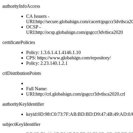
authorityInfoAccess
CA Issuers -
URI:http://secure.globalsign.com/cacert/gsgccr3dvtlsca20
OCSP -
URI:http://ocsp.globalsign.com/gsgccr3dvtlsca2020
certificatePolicies
Policy: 1.3.6.1.4.1.4146.1.10
CPS: https://www.globalsign.com/repository/
Policy: 2.23.140.1.2.1
crlDistributionPoints
Full Name:
URI:http://crl.globalsign.com/gsgccr3dvtlsca2020.crl
authorityKeyIdentifier
keyid:0D:98:C0:73:7F:AB:BD:BD:D9:47:4B:49:AD:0
subjectKeyIdentifier