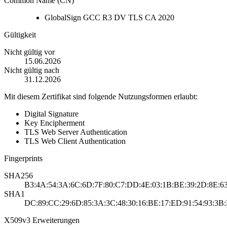
Common Name (CN)
GlobalSign GCC R3 DV TLS CA 2020
Gültigkeit
Nicht gültig vor
15.06.2026
Nicht gültig nach
31.12.2026
Mit diesem Zertifikat sind folgende Nutzungsformen erlaubt:
Digital Signature
Key Encipherment
TLS Web Server Authentication
TLS Web Client Authentication
Fingerprints
SHA256
B3:4A:54:3A:6C:6D:7F:80:C7:DD:4E:03:1B:BE:39:2D:8E:63
SHA1
DC:89:CC:29:6D:85:3A:3C:48:30:16:BE:17:ED:91:54:93:3B:
X509v3 Erweiterungen