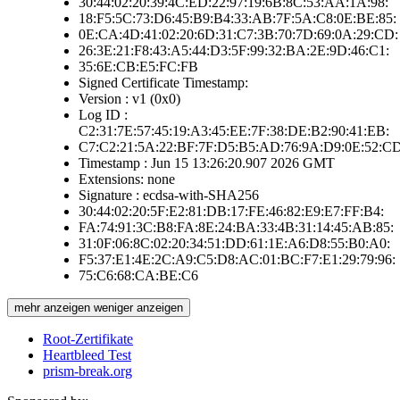
30:44:02:20:39:4C:ED:22:97:19:6B:8C:53:AA:1A:98:
18:F5:5C:73:D6:45:B9:B4:33:AB:7F:5A:C8:0E:BE:85:
0E:CA:4D:41:02:20:6D:31:C7:3B:70:7D:69:0A:29:CD:
26:3E:21:F8:43:A5:44:D3:5F:99:32:BA:2E:9D:46:C1:
35:6E:CB:E5:FC:FB
Signed Certificate Timestamp:
Version : v1 (0x0)
Log ID :
C2:31:7E:57:45:19:A3:45:EE:7F:38:DE:B2:90:41:EB:
C7:C2:21:5A:22:BF:7F:D5:B5:AD:76:9A:D9:0E:52:C
Timestamp : Jun 15 13:26:20.907 2026 GMT
Extensions: none
Signature : ecdsa-with-SHA256
30:44:02:20:5F:E2:81:DB:17:FE:46:82:E9:E7:FF:B4:
FA:74:91:3C:B8:FA:8E:24:BA:33:4B:31:14:45:AB:85:
31:0F:06:8C:02:20:34:51:DD:61:1E:A6:D8:55:B0:A0:
F5:37:E1:4E:2C:A9:C5:D8:AC:01:BC:F7:E1:29:79:96:
75:C6:68:CA:BE:C6
mehr anzeigen
weniger anzeigen
Root-Zertifikate
Heartbleed Test
prism-break.org