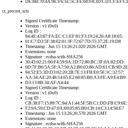
DE:8B:70:4A:9E:F6:1E:5C:FE:60:F8:3D:CD:CF:EF:CB
ct_precert_scts
Signed Certificate Timestamp:
Version : v1 (0x0)
Log ID :
94:4E:43:87:FA:EC:C1:EF:81:F3:19:24:26:A8:18:65:
01:C7:D3:5F:38:02:01:3F:72:67:7D:55:37:2E:19:D8
Timestamp : Jun 15 13:26:21.020 2026 GMT
Extensions: none
Signature : ecdsa-with-SHA256
30:45:02:21:00:F4:59:9A:1D:72:80:BC:3F:0A:82:DD:
0D:7F:B6:5A:5F:A7:50:A2:B0:03:86:AD:61:CB:9D:2E
94:52:E5:3D:D3:02:20:2B:7E:13:FB:E0:5E:1C:32:57:
AA:34:AE:20:48:14:65:E2:60:85:B0:A3:FE:A9:E4:B9:
D3:13:8B:34:AF:A4:44
Signed Certificate Timestamp:
Version : v1 (0x0)
Log ID :
CB:38:F7:15:89:7C:84:A1:44:5F:5B:C1:DD:FB:C9:6E:
F2:9A:59:CD:47:0A:69:05:85:B0:CB:14:C3:14:58:E7
Timestamp : Jun 15 13:26:20.570 2026 GMT
Extensions: none
Signature : ecdsa-with-SHA256