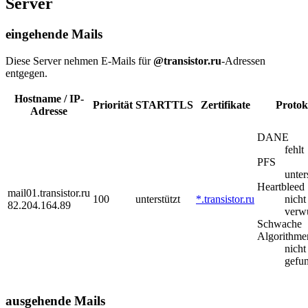
Server
eingehende Mails
Diese Server nehmen E-Mails für
@transistor.ru
-Adressen
entgegen.
Hostname / IP-
Priorität
STARTTLS
Zertifikate
Protok
Adresse
DANE
fehlt
PFS
unter
Heartbleed
mail01.transistor.ru
100
unterstützt
*.transistor.ru
nicht
82.204.164.89
verw
Schwache
Algorithme
nicht
gefu
ausgehende Mails