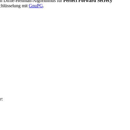
n Diffie-Hellman-Algorithmus für
Perfect Forward Secrecy
chlüsselung mit
GnuPG
.
r: