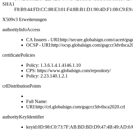
SHA1
F8:B9:44:FD:CC:88:E3:01:F4:8B:B1:D1:90:4D:F1:08:C9:E9:
X509v3 Erweiterungen
authorityInfoAccess
CA Issuers - URI:http://secure.globalsign.com/cacert/gsg
OCSP - URI:http://ocsp.globalsign.com/gsgccr3dvtlsca2
certificatePolicies
Policy: 1.3.6.1.4.1.4146.1.10
CPS: https://www.globalsign.com/repository/
Policy: 2.23.140.1.2.1
crlDistributionPoints
Full Name:
URI:http://crl.globalsign.com/gsgccr3dvtlsca2020.crl
authorityKeyIdentifier
keyid:0D:98:C0:73:7F:AB:BD:BD:D9:47:4B:49:AD:0