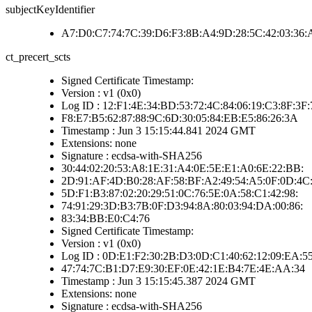
subjectKeyIdentifier
A7:D0:C7:74:7C:39:D6:F3:8B:A4:9D:28:5C:42:03:36:
ct_precert_scts
Signed Certificate Timestamp:
Version : v1 (0x0)
Log ID : 12:F1:4E:34:BD:53:72:4C:84:06:19:C3:8F:3F:
F8:E7:B5:62:87:88:9C:6D:30:05:84:EB:E5:86:26:3A
Timestamp : Jun 3 15:15:44.841 2024 GMT
Extensions: none
Signature : ecdsa-with-SHA256
30:44:02:20:53:A8:1E:31:A4:0E:5E:E1:A0:6E:22:BB:
2D:91:AF:4D:B0:28:AF:58:BF:A2:49:54:A5:0F:0D:4C
5D:F1:B3:87:02:20:29:51:0C:76:5E:0A:58:C1:42:98:
74:91:29:3D:B3:7B:0F:D3:94:8A:80:03:94:DA:00:86:
83:34:BB:E0:C4:76
Signed Certificate Timestamp:
Version : v1 (0x0)
Log ID : 0D:E1:F2:30:2B:D3:0D:C1:40:62:12:09:EA:5
47:74:7C:B1:D7:E9:30:EF:0E:42:1E:B4:7E:4E:AA:34
Timestamp : Jun 3 15:15:45.387 2024 GMT
Extensions: none
Signature : ecdsa-with-SHA256