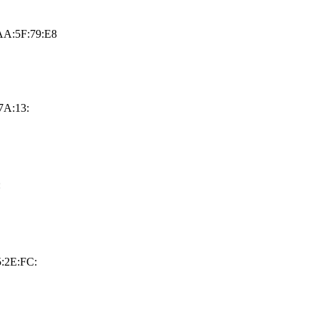
AA:5F:79:E8
7A:13:
:
5:2E:FC: