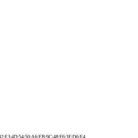
:42:E3:4D:54:50:A6:EB:9C:48:F6:3F:D6:E4