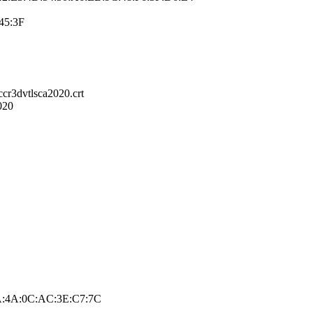
45:3F
ccr3dvtlsca2020.crt
020
A:4A:0C:AC:3E:C7:7C