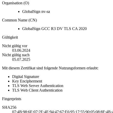
Organisation (O)
GlobalSign nv-sa
Common Name (CN)
GlobalSign GCC R3 DV TLS CA 2020
Gültigkeit
Nicht gültig vor
03.06.2024
Nicht gültig nach
05.07.2025
Mit diesem Zertifikat sind folgende Nutzungsformen erlaubt:
Digital Signature
Key Encipherment
TLS Web Server Authentication
TLS Web Client Authentication
Fingerprints
SHA256
07:4B:98:6E:07:2E:4E:94:47:67:E6:95:17:55:90:05:08:8F:4B