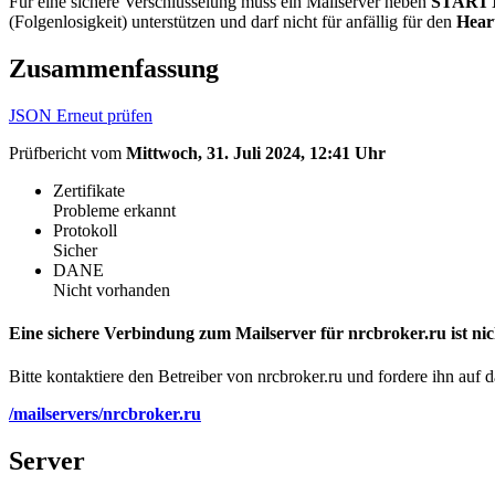
Für eine sichere Verschlüsselung muss ein Mailserver neben
START
(Folgenlosigkeit) unterstützen und darf nicht für anfällig für den
Hear
Zusammenfassung
JSON
Erneut prüfen
Prüfbericht vom
Mittwoch, 31. Juli 2024, 12:41 Uhr
Zertifikate
Probleme erkannt
Protokoll
Sicher
DANE
Nicht vorhanden
Eine sichere Verbindung zum Mailserver für nrcbroker.ru ist nic
Bitte kontaktiere den Betreiber von nrcbroker.ru und fordere ihn auf d
/mailservers/nrcbroker.ru
Server