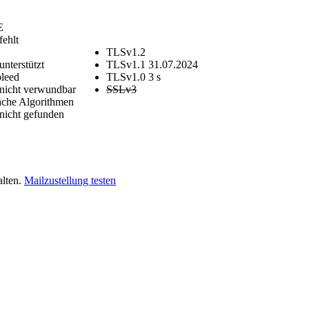
E
fehlt
TLSv1.2
unterstützt
TLSv1.1
31.07.2024
bleed
TLSv1.0
3 s
nicht verwundbar
SSLv3
che Algorithmen
nicht gefunden
alten.
Mailzustellung testen