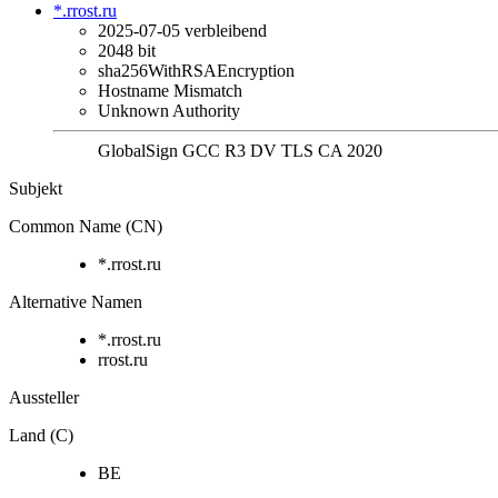
*.rrost.ru
2025-07-05
verbleibend
2048 bit
sha256WithRSAEncryption
Hostname Mismatch
Unknown Authority
GlobalSign GCC R3 DV TLS CA 2020
Subjekt
Common Name (CN)
*.rrost.ru
Alternative Namen
*.rrost.ru
rrost.ru
Aussteller
Land (C)
BE