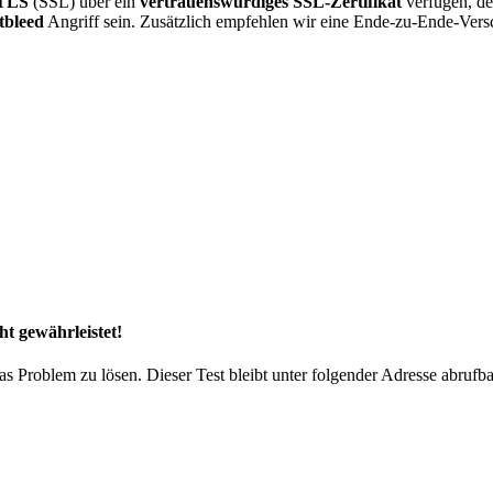
TLS
(SSL) über ein
vertrauenswürdiges SSL-Zertifikat
verfügen, de
tbleed
Angriff sein. Zusätzlich empfehlen wir eine Ende-zu-Ende-Vers
ht gewährleistet!
as Problem zu lösen. Dieser Test bleibt unter folgender Adresse abrufba