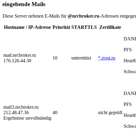
eingehende Mails
Diese Server nehmen E-Mails für
@nrcbroker.ru
-Adressen entgege
Hostname / IP-Adresse
Priorität
STARTTLS
Zertifikate
DAN
PFS
mail.nrcbroker.ru
10
unterstützt
*.rrost.ru
176.126.44.30
Heart
Schwa
DAN
PFS
mail3.nrcbroker.ru
212.48.47.36
40
nicht geprüft
Heart
Ergebnisse unvollständig
Schwa