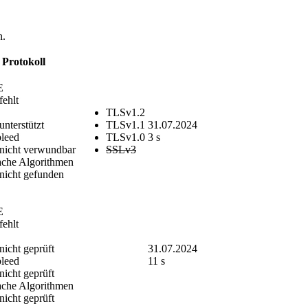
n.
Protokoll
E
fehlt
TLSv1.2
unterstützt
TLSv1.1
31.07.2024
bleed
TLSv1.0
3 s
nicht verwundbar
SSLv3
che Algorithmen
nicht gefunden
E
fehlt
nicht geprüft
31.07.2024
bleed
11 s
nicht geprüft
che Algorithmen
nicht geprüft