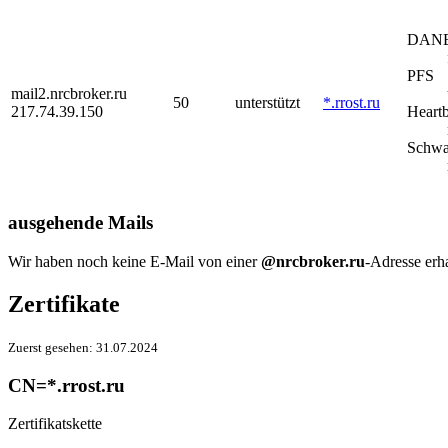
DAN
PFS
mail2.nrcbroker.ru
50
unterstützt
*.rrost.ru
217.74.39.150
Heart
Schwa
ausgehende Mails
Wir haben noch keine E-Mail von einer
@nrcbroker.ru
-Adresse erh
Zertifikate
Zuerst gesehen:
31.07.2024
CN=*.rrost.ru
Zertifikatskette