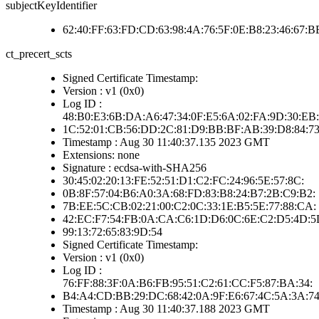
subjectKeyIdentifier
62:40:FF:63:FD:CD:63:98:4A:76:5F:0E:B8:23:46:67:
ct_precert_scts
Signed Certificate Timestamp:
Version : v1 (0x0)
Log ID :
48:B0:E3:6B:DA:A6:47:34:0F:E5:6A:02:FA:9D:30:EB:
1C:52:01:CB:56:DD:2C:81:D9:BB:BF:AB:39:D8:84:7
Timestamp : Aug 30 11:40:37.135 2023 GMT
Extensions: none
Signature : ecdsa-with-SHA256
30:45:02:20:13:FE:52:51:D1:C2:FC:24:96:5E:57:8C:
0B:8F:57:04:B6:A0:3A:68:FD:83:B8:24:B7:2B:C9:B2:
7B:EE:5C:CB:02:21:00:C2:0C:33:1E:B5:5E:77:88:CA:
42:EC:F7:54:FB:0A:CA:C6:1D:D6:0C:6E:C2:D5:4D:5
99:13:72:65:83:9D:54
Signed Certificate Timestamp:
Version : v1 (0x0)
Log ID :
76:FF:88:3F:0A:B6:FB:95:51:C2:61:CC:F5:87:BA:34:
B4:A4:CD:BB:29:DC:68:42:0A:9F:E6:67:4C:5A:3A:7
Timestamp : Aug 30 11:40:37.188 2023 GMT