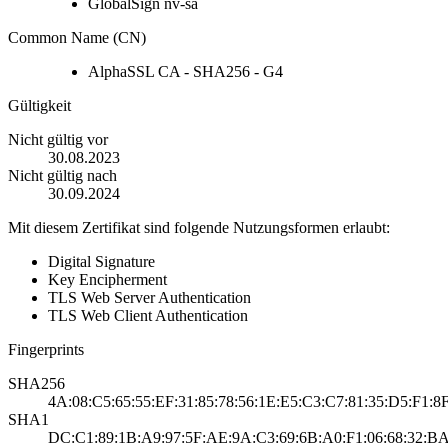
GlobalSign nv-sa
Common Name (CN)
AlphaSSL CA - SHA256 - G4
Gültigkeit
Nicht gültig vor
30.08.2023
Nicht gültig nach
30.09.2024
Mit diesem Zertifikat sind folgende Nutzungsformen erlaubt:
Digital Signature
Key Encipherment
TLS Web Server Authentication
TLS Web Client Authentication
Fingerprints
SHA256
4A:08:C5:65:55:EF:31:85:78:56:1E:E5:C3:C7:81:35:D5:F1:8
SHA1
DC:C1:89:1B:A9:97:5F:AE:9A:C3:69:6B:A0:F1:06:68:32:BA