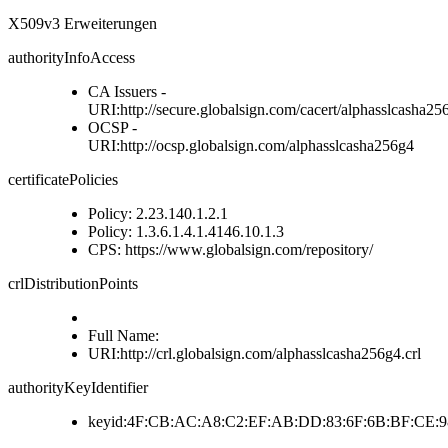
X509v3 Erweiterungen
authorityInfoAccess
CA Issuers -
URI:http://secure.globalsign.com/cacert/alphasslcasha256
OCSP -
URI:http://ocsp.globalsign.com/alphasslcasha256g4
certificatePolicies
Policy: 2.23.140.1.2.1
Policy: 1.3.6.1.4.1.4146.10.1.3
CPS: https://www.globalsign.com/repository/
crlDistributionPoints
Full Name:
URI:http://crl.globalsign.com/alphasslcasha256g4.crl
authorityKeyIdentifier
keyid:4F:CB:AC:A8:C2:EF:AB:DD:83:6F:6B:BF:CE:98