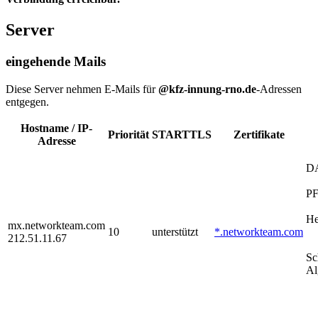
Server
eingehende Mails
Diese Server nehmen E-Mails für
@kfz-innung-rno.de
-Adressen
entgegen.
Hostname / IP-
Priorität
STARTTLS
Zertifikate
Adresse
D
P
He
mx.networkteam.com
10
unterstützt
*.networkteam.com
212.51.11.67
Sc
Al