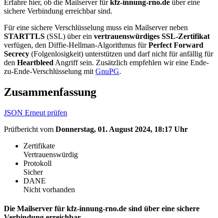
Erfahre hier, ob die Mailserver für
kfz-innung-rno.de
über eine
sichere Verbindung erreichbar sind.
Für eine sichere Verschlüsselung muss ein Mailserver neben
STARTTLS
(SSL) über ein
vertrauenswürdiges SSL-Zertifikat
verfügen, den Diffie-Hellman-Algorithmus für
Perfect Forward
Secrecy
(Folgenlosigkeit) unterstützen und darf nicht für anfällig für
den
Heartbleed
Angriff sein. Zusätzlich empfehlen wir eine Ende-
zu-Ende-Verschlüsselung mit
GnuPG
.
Zusammenfassung
JSON
Erneut prüfen
Prüfbericht vom
Donnerstag, 01. August 2024, 18:17 Uhr
Zertifikate
Vertrauenswürdig
Protokoll
Sicher
DANE
Nicht vorhanden
Die Mailserver für kfz-innung-rno.de sind über eine sichere
Verbindung erreichbar.