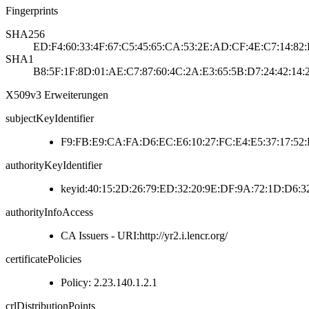
Fingerprints
SHA256
ED:F4:60:33:4F:67:C5:45:65:CA:53:2E:AD:CF:4E:C7:14:82:
SHA1
B8:5F:1F:8D:01:AE:C7:87:60:4C:2A:E3:65:5B:D7:24:42:14:
X509v3 Erweiterungen
subjectKeyIdentifier
F9:FB:E9:CA:FA:D6:EC:E6:10:27:FC:E4:E5:37:17:52:
authorityKeyIdentifier
keyid:40:15:2D:26:79:ED:32:20:9E:DF:9A:72:1D:D6:3
authorityInfoAccess
CA Issuers - URI:http://yr2.i.lencr.org/
certificatePolicies
Policy: 2.23.140.1.2.1
crlDistributionPoints