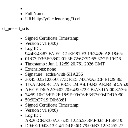
Full Name:
URI:http://yr2.c.lencr.org/9.crl
ct_precert_scts
Signed Certificate Timestamp:
Version : v1 (0x0)
Log ID :
94:4E:43:87:FA:EC:C1:EF:81:F3:19:24:26:A8:18:65:
01:C7:D3:5F:38:02:01:3F:72:67:7D:55:37:2E:19:D8
Timestamp : Jun 1 12:59:20.761 2026 GMT
Extensions: none
Signature : ecdsa-with-SHA256
30:45:02:21:00:97:77:DF:E5:74:C9:A3:CF:E1:29:86:
1D:A2:BB:BC:7A:B3:5C:24:A4:19:B2:AE:B4:5C:A5:9
AF:CE:D6:A2:36:02:20:64:90:72:CB:A3:DA:00:87:36:
74:59:10:C5:FE:2F:18:9E:99:C6:E3:E7:09:4D:DA:90:
50:9E:C7:19:D0:63:81
Signed Certificate Timestamp:
Version : v1 (0x0)
Log ID :
A8:26:CB:E3:0A:C6:35:12:46:53:3F:E0:65:F1:4F:19:
D9:6E:19:08:13:C4:1D:D9:6D:79:00:B3:12:3C:55:27