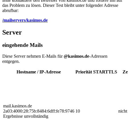
Bitte kontaktiere den Betreiber von kasimos.de und fordere ihn auf
das Problem zu lösen. Dieser Test bleibt unter folgender Adresse
abrufbar:
/mailservers/kasimos.de
Server
eingehende Mails
Diese Server nehmen E-Mails für
@kasimos.de
-Adressen
entgegen.
Hostname / IP-Adresse
Priorität
STARTTLS
Ze
mail.kasimos.de
2a03:4000:28:75b:8484:6dff:fe78:9746
10
nicht
Ergebnisse unvollständig