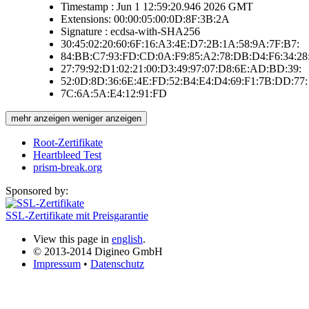
Timestamp : Jun 1 12:59:20.946 2026 GMT
Extensions: 00:00:05:00:0D:8F:3B:2A
Signature : ecdsa-with-SHA256
30:45:02:20:60:6F:16:A3:4E:D7:2B:1A:58:9A:7F:B7:
84:BB:C7:93:FD:CD:0A:F9:85:A2:78:DB:D4:F6:34:28
27:79:92:D1:02:21:00:D3:49:97:07:D8:6E:AD:BD:39:
52:0D:8D:36:6E:4E:FD:52:B4:E4:D4:69:F1:7B:DD:77:
7C:6A:5A:E4:12:91:FD
mehr anzeigen
weniger anzeigen
Root-Zertifikate
Heartbleed Test
prism-break.org
Sponsored by:
SSL-Zertifikate mit Preisgarantie
View this page in
english
.
© 2013-2014 Digineo GmbH
Impressum
•
Datenschutz