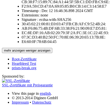
CB:38:F7:15:89:7C:84:A1:44:5F:5B:C1:DD:FB:C9:6E:
F2:9A:59:CD:47:0A:69:05:85:B0:CB:14:C3:14:58:E7
Timestamp : Dec 12 16:46:36.898 2024 GMT
Extensions: none
Signature : ecdsa-with-SHA256
30:45:02:21:00:81:E0:03:47:FB:CB:AF:C9:52:4B:24:
AB:F6:86:75:4B:DF:6B:33:38:F6:21:90:09:E7:D5:81:
EC:8E:DF:16:AB:02:20:79:3F:2A:FC:3E:1C:22:4E:93:
07:3C:D3:40:B2:50:FC:70:8E:06:39:20:65:13:7B:8E:
E6:60:0F:78:6B:04:45
mehr anzeigen
weniger anzeigen
Root-Zertifikate
Heartbleed Test
prism-break.org
Sponsored by:
SSL-Zertifikate mit Preisgarantie
View this page in
english
.
© 2013-2014 Digineo GmbH
Impressum
•
Datenschutz