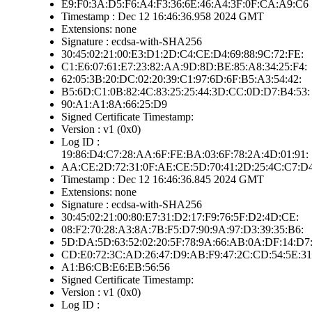
E9:F0:3A:D5:F6:A4:F3:36:6E:46:A4:3F:0F:CA:A9:C6
Timestamp : Dec 12 16:46:36.958 2024 GMT
Extensions: none
Signature : ecdsa-with-SHA256
30:45:02:21:00:E3:D1:2D:C4:CE:D4:69:88:9C:72:FE:
C1:E6:07:61:E7:23:82:AA:9D:8D:BE:85:A8:34:25:F4:
62:05:3B:20:DC:02:20:39:C1:97:6D:6F:B5:A3:54:42:
B5:6D:C1:0B:82:4C:83:25:25:44:3D:CC:0D:D7:B4:53:
90:A1:A1:8A:66:25:D9
Signed Certificate Timestamp:
Version : v1 (0x0)
Log ID :
19:86:D4:C7:28:AA:6F:FE:BA:03:6F:78:2A:4D:01:91:
AA:CE:2D:72:31:0F:AE:CE:5D:70:41:2D:25:4C:C7:D
Timestamp : Dec 12 16:46:36.845 2024 GMT
Extensions: none
Signature : ecdsa-with-SHA256
30:45:02:21:00:80:E7:31:D2:17:F9:76:5F:D2:4D:CE:
08:F2:70:28:A3:8A:7B:F5:D7:90:9A:97:D3:39:35:B6:
5D:DA:5D:63:52:02:20:5F:78:9A:66:AB:0A:DF:14:D7
CD:E0:72:3C:AD:26:47:D9:AB:F9:47:2C:CD:54:5E:31
A1:B6:CB:E6:EB:56:56
Signed Certificate Timestamp:
Version : v1 (0x0)
Log ID :