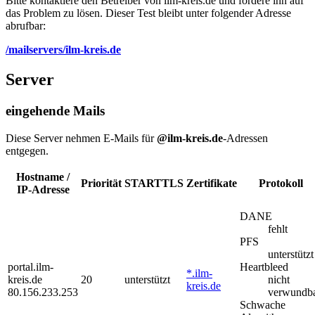
Bitte kontaktiere den Betreiber von ilm-kreis.de und fordere ihn auf
das Problem zu lösen. Dieser Test bleibt unter folgender Adresse
abrufbar:
/mailservers/ilm-kreis.de
Server
eingehende Mails
Diese Server nehmen E-Mails für
@ilm-kreis.de
-Adressen
entgegen.
Hostname /
Priorität
STARTTLS
Zertifikate
Protokoll
IP-Adresse
DANE
fehlt
PFS
unterstützt
portal.ilm-
Heartbleed
*.ilm-
kreis.de
20
unterstützt
nicht
kreis.de
80.156.233.253
verwundb
Schwache