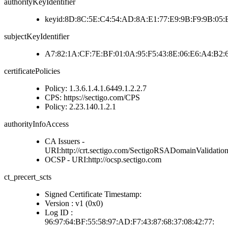
authorityKeyIdentifier
keyid:8D:8C:5E:C4:54:AD:8A:E1:77:E9:9B:F9:9B:05:
subjectKeyIdentifier
A7:82:1A:CF:7E:BF:01:0A:95:F5:43:8E:06:E6:A4:B2:
certificatePolicies
Policy: 1.3.6.1.4.1.6449.1.2.2.7
CPS: https://sectigo.com/CPS
Policy: 2.23.140.1.2.1
authorityInfoAccess
CA Issuers -
URI:http://crt.sectigo.com/SectigoRSADomainValidatio
OCSP - URI:http://ocsp.sectigo.com
ct_precert_scts
Signed Certificate Timestamp:
Version : v1 (0x0)
Log ID :
96:97:64:BF:55:58:97:AD:F7:43:87:68:37:08:42:77: