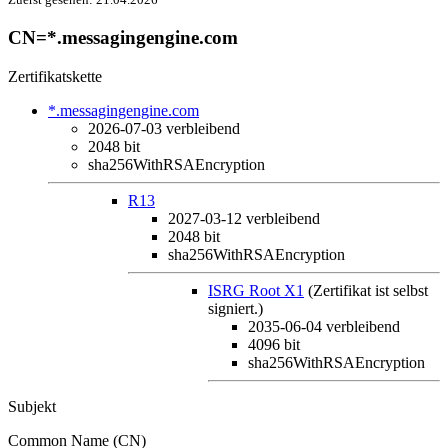
CN=*.messagingengine.com
Zertifikatskette
*.messagingengine.com
2026-07-03
verbleibend
2048 bit
sha256WithRSAEncryption
R13
2027-03-12
verbleibend
2048 bit
sha256WithRSAEncryption
ISRG Root X1
(Zertifikat ist selbst
signiert.)
2035-06-04
verbleibend
4096 bit
sha256WithRSAEncryption
Subjekt
Common Name (CN)