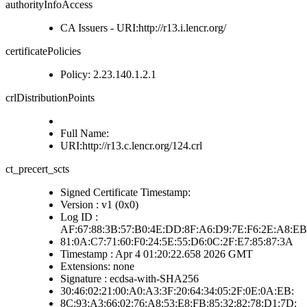
authorityInfoAccess
CA Issuers - URI:http://r13.i.lencr.org/
certificatePolicies
Policy: 2.23.140.1.2.1
crlDistributionPoints
Full Name:
URI:http://r13.c.lencr.org/124.crl
ct_precert_scts
Signed Certificate Timestamp:
Version : v1 (0x0)
Log ID :
AF:67:88:3B:57:B0:4E:DD:8F:A6:D9:7E:F6:2E:A8:EB
81:0A:C7:71:60:F0:24:5E:55:D6:0C:2F:E7:85:87:3A
Timestamp : Apr 4 01:20:22.658 2026 GMT
Extensions: none
Signature : ecdsa-with-SHA256
30:46:02:21:00:A0:A3:3F:20:64:34:05:2F:0E:0A:EB:
8C:93:A3:66:02:76:A8:53:E8:FB:85:32:82:78:D1:7D: