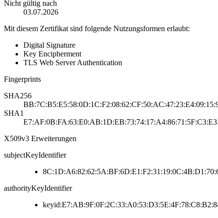
Nicht gültig nach
03.07.2026
Mit diesem Zertifikat sind folgende Nutzungsformen erlaubt:
Digital Signature
Key Encipherment
TLS Web Server Authentication
Fingerprints
SHA256
BB:7C:B5:E5:58:0D:1C:F2:08:62:CF:50:AC:47:23:E4:09:15:
SHA1
E7:AF:0B:FA:63:E0:AB:1D:EB:73:74:17:A4:86:71:5F:C3:E3
X509v3 Erweiterungen
subjectKeyIdentifier
8C:1D:A6:82:62:5A:BF:6D:E1:F2:31:19:0C:4B:D1:70:
authorityKeyIdentifier
keyid:E7:AB:9F:0F:2C:33:A0:53:D3:5E:4F:78:C8:B2:8