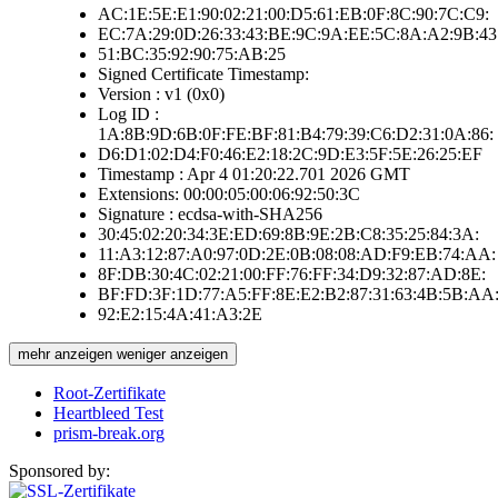
AC:1E:5E:E1:90:02:21:00:D5:61:EB:0F:8C:90:7C:C9:
EC:7A:29:0D:26:33:43:BE:9C:9A:EE:5C:8A:A2:9B:43
51:BC:35:92:90:75:AB:25
Signed Certificate Timestamp:
Version : v1 (0x0)
Log ID :
1A:8B:9D:6B:0F:FE:BF:81:B4:79:39:C6:D2:31:0A:86:
D6:D1:02:D4:F0:46:E2:18:2C:9D:E3:5F:5E:26:25:EF
Timestamp : Apr 4 01:20:22.701 2026 GMT
Extensions: 00:00:05:00:06:92:50:3C
Signature : ecdsa-with-SHA256
30:45:02:20:34:3E:ED:69:8B:9E:2B:C8:35:25:84:3A:
11:A3:12:87:A0:97:0D:2E:0B:08:08:AD:F9:EB:74:AA:
8F:DB:30:4C:02:21:00:FF:76:FF:34:D9:32:87:AD:8E:
BF:FD:3F:1D:77:A5:FF:8E:E2:B2:87:31:63:4B:5B:AA
92:E2:15:4A:41:A3:2E
mehr anzeigen
weniger anzeigen
Root-Zertifikate
Heartbleed Test
prism-break.org
Sponsored by: