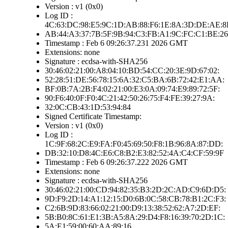
Version : v1 (0x0)
Log ID :
4C:63:DC:98:E5:9C:1D:AB:88:F6:1E:8A:3D:DE:AE:8
AB:44:A3:37:7B:5F:9B:94:C3:FB:A1:9C:FC:C1:BE:26
Timestamp : Feb 6 09:26:37.231 2026 GMT
Extensions: none
Signature : ecdsa-with-SHA256
30:46:02:21:00:A8:04:10:BD:54:CC:20:3E:9D:67:02:
52:28:51:DE:56:78:15:6A:32:C5:BA:6B:72:42:E1:AA:
BF:0B:7A:2B:F4:02:21:00:E3:0A:09:74:E9:89:72:5F:
90:F6:40:0F:F0:4C:21:42:50:26:75:F4:FE:39:27:9A:
32:0C:CB:43:1D:53:94:84
Signed Certificate Timestamp:
Version : v1 (0x0)
Log ID :
1C:9F:68:2C:E9:FA:F0:45:69:50:F8:1B:96:8A:87:DD:
DB:32:10:D8:4C:E6:C8:B2:E3:82:52:4A:C4:CF:59:9F
Timestamp : Feb 6 09:26:37.222 2026 GMT
Extensions: none
Signature : ecdsa-with-SHA256
30:46:02:21:00:CD:94:82:35:B3:2D:2C:AD:C9:6D:D5:
9D:F9:2D:14:A1:12:15:D0:6B:0C:58:CB:78:B1:2C:F3:
C2:6B:9D:83:66:02:21:00:D9:13:38:52:62:A7:2D:EF:
5B:B0:8C:61:E1:3B:A5:8A:29:D4:F8:16:39:70:2D:1C:
5A:E1:59:00:60:AA:89:16