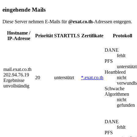
eingehende Mails
Diese Server nehmen E-Mails für
@exat.co.th
-Adressen entgegen.
Hostname /
Priorität
STARTTLS
Zertifikate
Protokoll
IP-Adresse
DANE
fehlt
PFS
unterstützt
mail.exat.co.th
Heartbleed
202.94.76.19
20
unterstützt
*.exat.co.th
nicht
Ergebnisse
verwundb
unvollständig
Schwache
Algorithmen
nicht
gefunden
DANE
fehlt
PFS