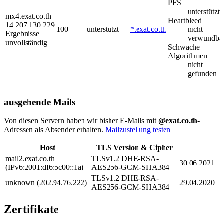
PFS
unterstützt
mx4.exat.co.th
Heartbleed
14.207.130.229
100
unterstützt
*.exat.co.th
nicht
Ergebnisse
verwundb
unvollständig
Schwache
Algorithmen
nicht
gefunden
ausgehende Mails
Von diesen Servern haben wir bisher E-Mails mit
@exat.co.th
-
Adressen als Absender erhalten.
Mailzustellung testen
Host
TLS Version & Cipher
mail2.exat.co.th
TLSv1.2 DHE-RSA-
30.06.2021
(IPv6:2001:df6:5c00::1a)
AES256-GCM-SHA384
TLSv1.2 DHE-RSA-
unknown (202.94.76.222)
29.04.2020
AES256-GCM-SHA384
Zertifikate