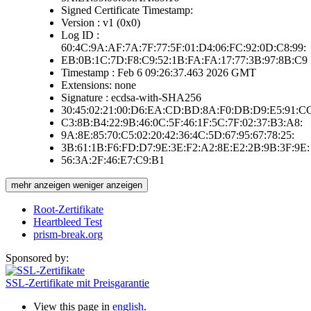
Signed Certificate Timestamp:
Version : v1 (0x0)
Log ID :
60:4C:9A:AF:7A:7F:77:5F:01:D4:06:FC:92:0D:C8:99:
EB:0B:1C:7D:F8:C9:52:1B:FA:FA:17:77:3B:97:8B:C9
Timestamp : Feb 6 09:26:37.463 2026 GMT
Extensions: none
Signature : ecdsa-with-SHA256
30:45:02:21:00:D6:EA:CD:BD:8A:F0:DB:D9:E5:91:C
C3:8B:B4:22:9B:46:0C:5F:46:1F:5C:7F:02:37:B3:A8:
9A:8E:85:70:C5:02:20:42:36:4C:5D:67:95:67:78:25:
3B:61:1B:F6:FD:D7:9E:3E:F2:A2:8E:E2:2B:9B:3F:9E:
56:3A:2F:46:E7:C9:B1
mehr anzeigen
weniger anzeigen
Root-Zertifikate
Heartbleed Test
prism-break.org
Sponsored by:
SSL-Zertifikate mit Preisgarantie
View this page in
english
.