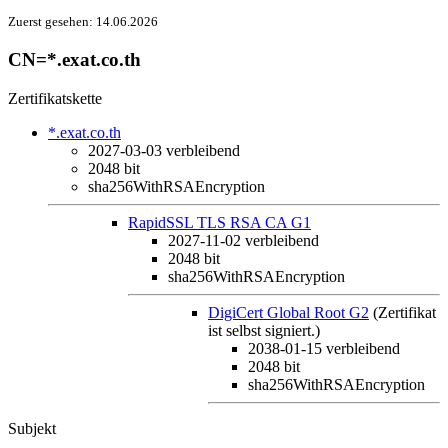
Zuerst gesehen:
14.06.2026
CN=*.exat.co.th
Zertifikatskette
*.exat.co.th
2027-03-03
verbleibend
2048 bit
sha256WithRSAEncryption
RapidSSL TLS RSA CA G1
2027-11-02
verbleibend
2048 bit
sha256WithRSAEncryption
DigiCert Global Root G2
(Zertifikat
ist selbst signiert.)
2038-01-15
verbleibend
2048 bit
sha256WithRSAEncryption
Subjekt