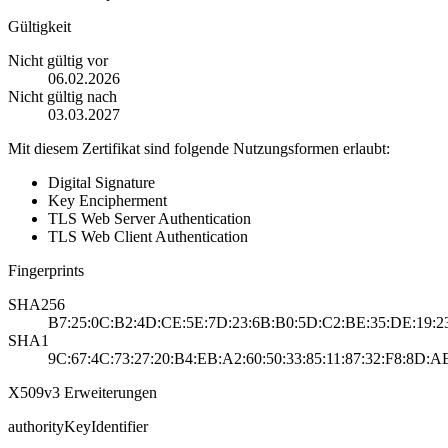
Gültigkeit
Nicht gültig vor
06.02.2026
Nicht gültig nach
03.03.2027
Mit diesem Zertifikat sind folgende Nutzungsformen erlaubt:
Digital Signature
Key Encipherment
TLS Web Server Authentication
TLS Web Client Authentication
Fingerprints
SHA256
B7:25:0C:B2:4D:CE:5E:7D:23:6B:B0:5D:C2:BE:35:DE:19:2
SHA1
9C:67:4C:73:27:20:B4:EB:A2:60:50:33:85:11:87:32:F8:8D:A
X509v3 Erweiterungen
authorityKeyIdentifier