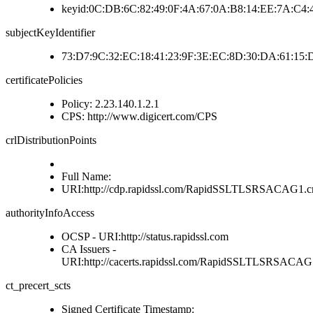
keyid:0C:DB:6C:82:49:0F:4A:67:0A:B8:14:EE:7A:C4:4
subjectKeyIdentifier
73:D7:9C:32:EC:18:41:23:9F:3E:EC:8D:30:DA:61:15:
certificatePolicies
Policy: 2.23.140.1.2.1
CPS: http://www.digicert.com/CPS
crlDistributionPoints
Full Name:
URI:http://cdp.rapidssl.com/RapidSSLTLSRSACAG1.cr
authorityInfoAccess
OCSP - URI:http://status.rapidssl.com
CA Issuers -
URI:http://cacerts.rapidssl.com/RapidSSLTLSRSACAG1
ct_precert_scts
Signed Certificate Timestamp: