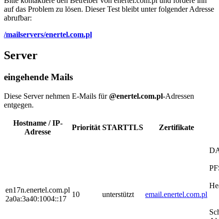
Bitte kontaktiere den Betreiber von enertel.com.pl und fordere ihn
auf das Problem zu lösen. Dieser Test bleibt unter folgender Adresse
abrufbar:
/mailservers/enertel.com.pl
Server
eingehende Mails
Diese Server nehmen E-Mails für
@enertel.com.pl
-Adressen
entgegen.
Hostname / IP-
Priorität
STARTTLS
Zertifikate
Adresse
D
PF
He
en17n.enertel.com.pl
10
unterstützt
email.enertel.com.pl
2a0a:3a40:1004::17
Sc