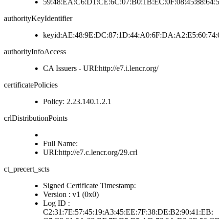
59:48:EA:C6:D1:CE:6C:07:B0:1B:EC:0F:08:45:88:64:5
authorityKeyIdentifier
keyid:AE:48:9E:DC:87:1D:44:A0:6F:DA:A2:E5:60:74:
authorityInfoAccess
CA Issuers - URI:http://e7.i.lencr.org/
certificatePolicies
Policy: 2.23.140.1.2.1
crlDistributionPoints
Full Name:
URI:http://e7.c.lencr.org/29.crl
ct_precert_scts
Signed Certificate Timestamp:
Version : v1 (0x0)
Log ID :
C2:31:7E:57:45:19:A3:45:EE:7F:38:DE:B2:90:41:EB: