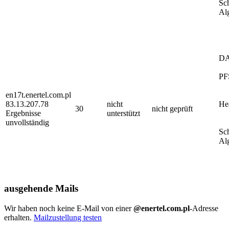
Sc
Al
D
PF
en17t.enertel.com.pl
83.13.207.78
nicht
He
30
nicht geprüft
Ergebnisse
unterstützt
unvollständig
Sc
Al
ausgehende Mails
Wir haben noch keine E-Mail von einer
@enertel.com.pl
-Adresse
erhalten.
Mailzustellung testen