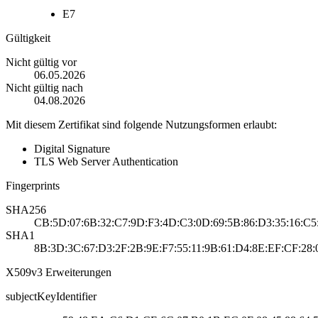
E7
Gültigkeit
Nicht gültig vor
06.05.2026
Nicht gültig nach
04.08.2026
Mit diesem Zertifikat sind folgende Nutzungsformen erlaubt:
Digital Signature
TLS Web Server Authentication
Fingerprints
SHA256
CB:5D:07:6B:32:C7:9D:F3:4D:C3:0D:69:5B:86:D3:35:16:C5:
SHA1
8B:3D:3C:67:D3:2F:2B:9E:F7:55:11:9B:61:D4:8E:EF:CF:28
X509v3 Erweiterungen
subjectKeyIdentifier