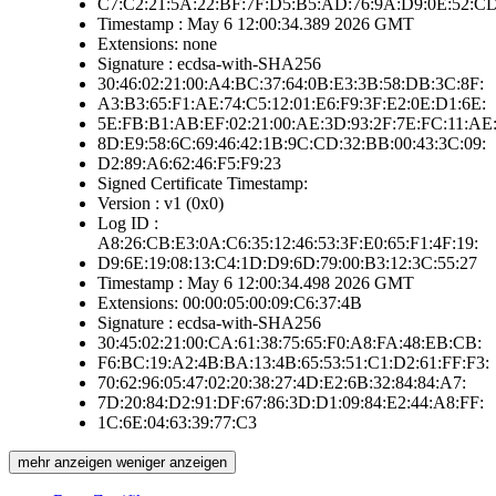
C7:C2:21:5A:22:BF:7F:D5:B5:AD:76:9A:D9:0E:52:C
Timestamp : May 6 12:00:34.389 2026 GMT
Extensions: none
Signature : ecdsa-with-SHA256
30:46:02:21:00:A4:BC:37:64:0B:E3:3B:58:DB:3C:8F:
A3:B3:65:F1:AE:74:C5:12:01:E6:F9:3F:E2:0E:D1:6E:
5E:FB:B1:AB:EF:02:21:00:AE:3D:93:2F:7E:FC:11:AE
8D:E9:58:6C:69:46:42:1B:9C:CD:32:BB:00:43:3C:09:
D2:89:A6:62:46:F5:F9:23
Signed Certificate Timestamp:
Version : v1 (0x0)
Log ID :
A8:26:CB:E3:0A:C6:35:12:46:53:3F:E0:65:F1:4F:19:
D9:6E:19:08:13:C4:1D:D9:6D:79:00:B3:12:3C:55:27
Timestamp : May 6 12:00:34.498 2026 GMT
Extensions: 00:00:05:00:09:C6:37:4B
Signature : ecdsa-with-SHA256
30:45:02:21:00:CA:61:38:75:65:F0:A8:FA:48:EB:CB:
F6:BC:19:A2:4B:BA:13:4B:65:53:51:C1:D2:61:FF:F3:
70:62:96:05:47:02:20:38:27:4D:E2:6B:32:84:84:A7:
7D:20:84:D2:91:DF:67:86:3D:D1:09:84:E2:44:A8:FF:
1C:6E:04:63:39:77:C3
mehr anzeigen
weniger anzeigen