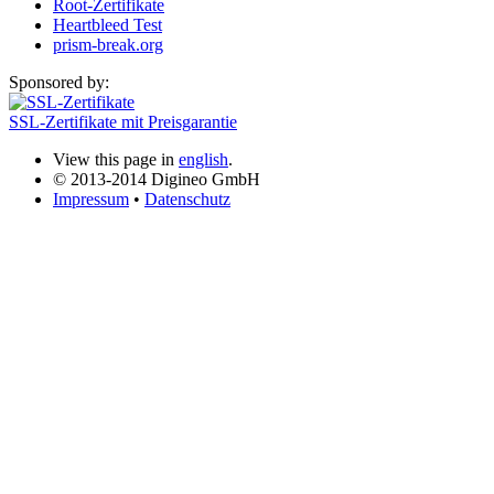
Root-Zertifikate
Heartbleed Test
prism-break.org
Sponsored by:
SSL-Zertifikate mit Preisgarantie
View this page in
english
.
© 2013-2014 Digineo GmbH
Impressum
•
Datenschutz