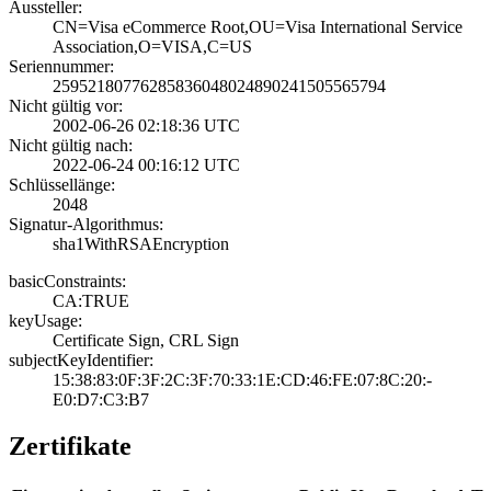
Aussteller:
CN=Visa eCommerc­e Root,OU=Visa I­nternational Ser­vice
Association­,O=VISA,C=US
Seriennummer:
2595218077628583­6048024890241505­565794
Nicht gültig vor:
2002-06-26 02:18­:36 UTC
Nicht gültig nach:
2022-06-24 00:16­:12 UTC
Schlüssellänge:
2048
Signatur-Algorithmus:
sha1WithRSAEncry­ption
basicConstraints:
CA:TRUE
keyUsage:
Certificate Sign­, CRL Sign
subjectKeyIdentifier:
15:38:83:0F:3F:2­C:3F:70:33:1E:CD­:46:FE:07:8C:20:­
E0:D7:C3:B7
Zertifikate