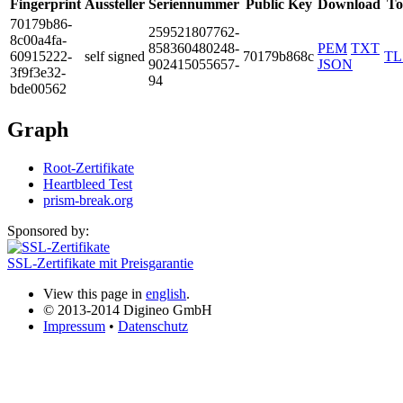
Fingerprint
Aussteller
Seriennummer
Public Key
Download
To
7017­9b86­
2595­2180­7762­
8c00­a4fa­
8583­6048­0248­
PEM
TXT
6091­5222­
self signed
70179b868c
TL
9024­1505­5657­
JSON
3f9f­3e32­
94
bde0­0562
Graph
Root-Zertifikate
Heartbleed Test
prism-break.org
Sponsored by:
SSL-Zertifikate mit Preisgarantie
View this page in
english
.
© 2013-2014 Digineo GmbH
Impressum
•
Datenschutz