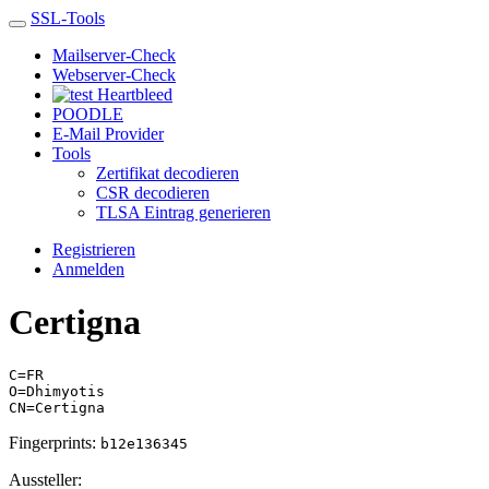
SSL-Tools
Mailserver-Check
Webserver-Check
Heartbleed
POODLE
E-Mail Provider
Tools
Zertifikat decodieren
CSR decodieren
TLSA Eintrag generieren
Registrieren
Anmelden
Certigna
C=FR
O=Dhimyotis
CN=Certigna
Fingerprints:
b12e136345
Aussteller: