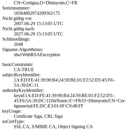
CN=Certigna,O=Dh­imyotis,C=FR
Seriennummer:
1836480297420936­2175
Nicht gültig vor:
2007-06-29 15:13­:05 UTC
Nicht gültig nach:
2027-06-29 15:13­:05 UTC
Schlüssellänge:
2048
Signatur-Algorithmus:
sha1WithRSAEncry­ption
basicConstraints:
CA:TRUE
subjectKeyIdentifier:
1A:ED:FE:41:39:9­0:B4:24:59:BE:01­:F2:52:D5:45:F6:­
5A:39:DC:11
authorityKeyIdentifier:
keyid:1A:ED:FE:4­1:39:90:B4:24:59­:BE:01:F2:52:D5:­
45:F6:5A:39:DC:1­1­DirName:/C=FR/O=­Dhimyotis/CN=Cer­
tigna­serial:FE:DC:E3:­01:0F:C9:48:FF
keyUsage:
Certificate Sign­, CRL Sign
nsCertType:
SSL CA, S/MIME C­A, Object Signin­g CA