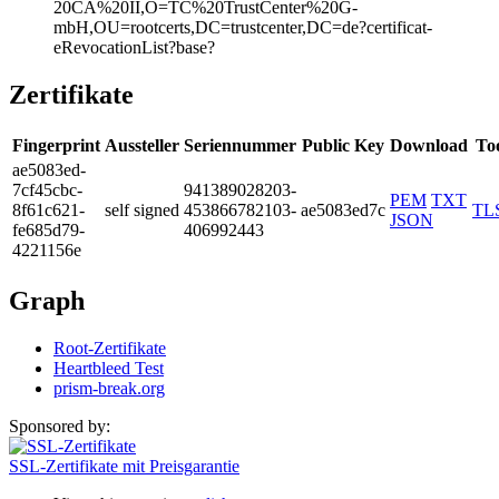
20CA%20II,O=TC%2­0TrustCenter%20G­
mbH,OU=rootcerts­,DC=trustcenter,­DC=de?certificat­
eRevocationList?­base?
Zertifikate
Fingerprint
Aussteller
Seriennummer
Public Key
Download
To
ae50­83ed­
7cf4­5cbc­
9413­8902­8203­
PEM
TXT
8f61­c621­
self signed
4538­6678­2103­
ae5083ed7c
TL
JSON
fe68­5d79­
4069­9244­3
4221­156e
Graph
Root-Zertifikate
Heartbleed Test
prism-break.org
Sponsored by:
SSL-Zertifikate mit Preisgarantie