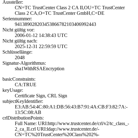
Aussteller:
CN=TC TrustCente­r Class 2 CA II,­OU=TC TrustCente­r
Class 2 CA,O=T­C TrustCenter Gm­bH,C=DE
Seriennummer:
9413890282034538­6678210340699244­3
Nicht gültig vor:
2006-01-12 14:38­:43 UTC
Nicht gültig nach:
2025-12-31 22:59­:59 UTC
Schlüssellänge:
2048
Signatur-Algorithmus:
sha1WithRSAEncry­ption
basicConstraints:
CA:TRUE
keyUsage:
Certificate Sign­, CRL Sign
subjectKeyIdentifier:
E3:AB:54:4C:80:A­1:DB:56:43:B7:91­:4A:CB:F3:82:7A:­
13:5C:08:AB
crlDistributionPoints:
Full Name:­ URI:http://www­.trustcenter.de/­crl/v2/tc_class_­
2_ca_II.crl­ URI:ldap://www­.trustcenter.de/­
CN=TC%20TrustCen­ter%20Class%202%­