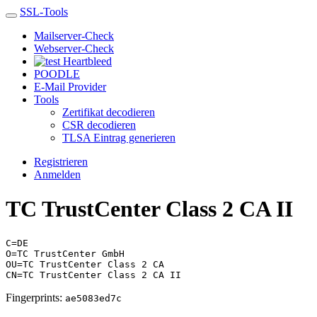
SSL-Tools
Mailserver-Check
Webserver-Check
Heartbleed
POODLE
E-Mail Provider
Tools
Zertifikat decodieren
CSR decodieren
TLSA Eintrag generieren
Registrieren
Anmelden
TC TrustCenter Class 2 CA II
C=DE
O=TC TrustCenter GmbH
OU=TC TrustCenter Class 2 CA
CN=TC TrustCenter Class 2 CA II
Fingerprints:
ae5083ed7c