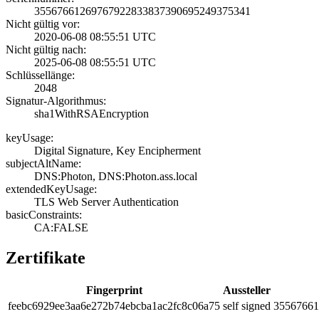
3556766126976792­2833837390695249­375341
Nicht gültig vor:
2020-06-08 08:55­:51 UTC
Nicht gültig nach:
2025-06-08 08:55­:51 UTC
Schlüssellänge:
2048
Signatur-Algorithmus:
sha1WithRSAEncry­ption
keyUsage:
Digital Signatur­e, Key Encipherm­ent
subjectAltName:
DNS:Photon, DNS:­Photon.ass.local
extendedKeyUsage:
TLS Web Server A­uthentication
basicConstraints:
CA:FALSE
Zertifikate
Fingerprint
Aussteller
feeb­c692­9ee3­aa6e­272b­74eb­cba1­ac2f­c8c0­6a75
self signed
3556­7661