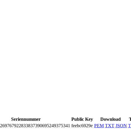
Seriennummer
Public Key
Download
T
­2697­6792­2833­8373­9069­5249­3753­41
feebc6929e
PEM
TXT
JSON