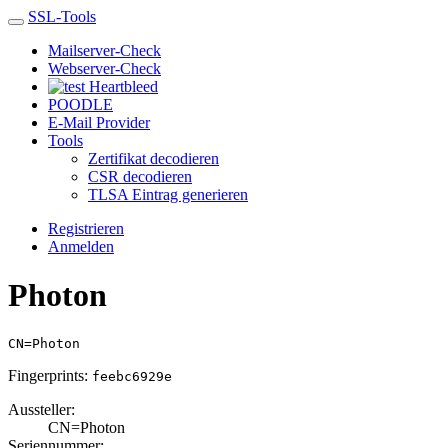
SSL-Tools
Mailserver-Check
Webserver-Check
Heartbleed
POODLE
E-Mail Provider
Tools
Zertifikat decodieren
CSR decodieren
TLSA Eintrag generieren
Registrieren
Anmelden
Photon
CN=Photon
Fingerprints:
feebc6929e
Aussteller:
CN=Photon
Seriennummer: