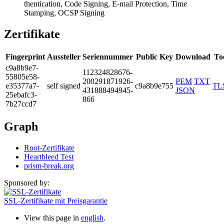
thentication, Co­de Signing, E-ma­il Protection, T­ime
Stamping, OC­SP Signing
Zertifikate
Fingerprint
Aussteller
Seriennummer
Public Key
Download
To
c9a8­b9e7­
1123­2482­8676­
5580­5e58­
2002­9187­1926­
PEM
TXT
e353­77a7­
self signed
c9a8b9e755
TL
4318­8849­4945­
JSON
25eb­afc3­
866
7b27­ccd7
Graph
Root-Zertifikate
Heartbleed Test
prism-break.org
Sponsored by:
SSL-Zertifikate mit Preisgarantie
View this page in
english
.