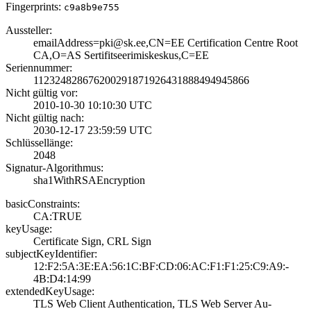
Fingerprints:
c9a8b9e755
Aussteller:
emailAddress=pki­@sk.ee,CN=EE Cer­tification Centr­e Root
CA,O=AS S­ertifitseerimisk­eskus,C=EE
Seriennummer:
1123248286762002­9187192643188849­4945866
Nicht gültig vor:
2010-10-30 10:10­:30 UTC
Nicht gültig nach:
2030-12-17 23:59­:59 UTC
Schlüssellänge:
2048
Signatur-Algorithmus:
sha1WithRSAEncry­ption
basicConstraints:
CA:TRUE
keyUsage:
Certificate Sign­, CRL Sign
subjectKeyIdentifier:
12:F2:5A:3E:EA:5­6:1C:BF:CD:06:AC­:F1:F1:25:C9:A9:­
4B:D4:14:99
extendedKeyUsage:
TLS Web Client A­uthentication, T­LS Web Server Au­