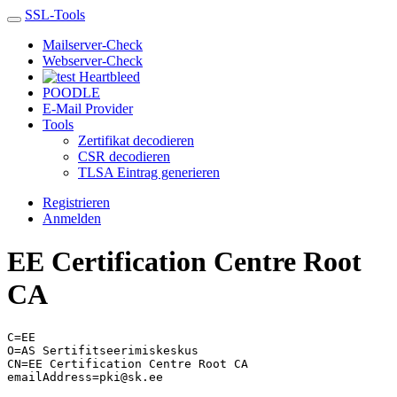
SSL-Tools
Mailserver-Check
Webserver-Check
Heartbleed
POODLE
E-Mail Provider
Tools
Zertifikat decodieren
CSR decodieren
TLSA Eintrag generieren
Registrieren
Anmelden
EE Certification Centre Root
CA
C=EE
O=AS Sertifitseerimiskeskus
CN=EE Certification Centre Root CA
emailAddress=pki@sk.ee