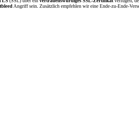
TLS
(SSL) über ein
vertrauenswürdiges SSL-Zertifikat
verfügen, de
tbleed
Angriff sein. Zusätzlich empfehlen wir eine Ende-zu-Ende-Vers