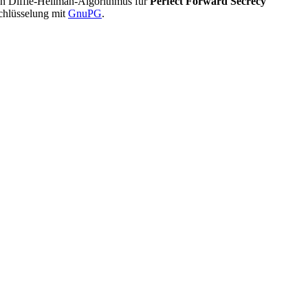
n Diffie-Hellman-Algorithmus für
Perfect Forward Secrecy
chlüsselung mit
GnuPG
.