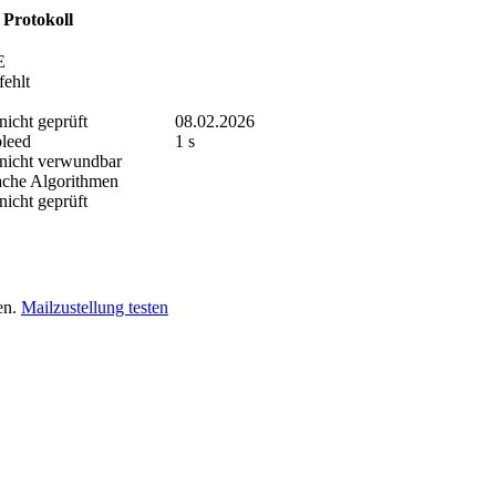
Protokoll
E
fehlt
nicht geprüft
08.02.2026
bleed
1 s
nicht verwundbar
che Algorithmen
nicht geprüft
en.
Mailzustellung testen