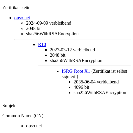
Zertifikatskette
opso.net
2024-09-09
verbleibend
2048 bit
sha256WithRSAEncryption
R10
2027-03-12
verbleibend
2048 bit
sha256WithRSAEncryption
ISRG Root X1
(Zertifikat ist selbst
signiert.)
2035-06-04
verbleibend
4096 bit
sha256WithRSAEncryption
Subjekt
Common Name (CN)
opso.net