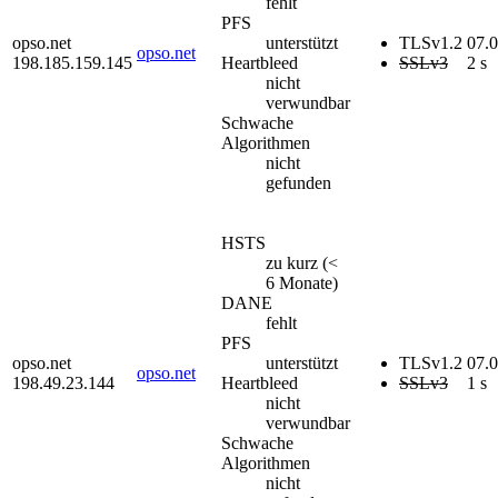
fehlt
PFS
opso.net
unterstützt
TLSv1.2
07.
opso.net
198.185.159.145
Heartbleed
SSLv3
2 s
nicht
verwundbar
Schwache
Algorithmen
nicht
gefunden
HSTS
zu kurz (<
6 Monate)
DANE
fehlt
PFS
opso.net
unterstützt
TLSv1.2
07.
opso.net
198.49.23.144
Heartbleed
SSLv3
1 s
nicht
verwundbar
Schwache
Algorithmen
nicht