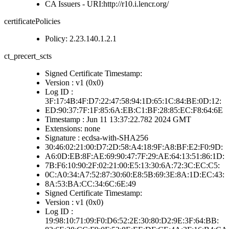
CA Issuers - URI:http://r10.i.lencr.org/
certificatePolicies
Policy: 2.23.140.1.2.1
ct_precert_scts
Signed Certificate Timestamp:
Version : v1 (0x0)
Log ID :
3F:17:4B:4F:D7:22:47:58:94:1D:65:1C:84:BE:0D:12:
ED:90:37:7F:1F:85:6A:EB:C1:BF:28:85:EC:F8:64:6E
Timestamp : Jun 11 13:37:22.782 2024 GMT
Extensions: none
Signature : ecdsa-with-SHA256
30:46:02:21:00:D7:2D:58:A4:18:9F:A8:BF:E2:F0:9D:
A6:0D:EB:8F:AE:69:90:47:7F:29:AE:64:13:51:86:1D:
7B:F6:10:90:2F:02:21:00:E5:13:30:6A:72:3C:EC:C5:
0C:A0:34:A7:52:87:30:60:E8:5B:69:3E:8A:1D:EC:43:
8A:53:BA:CC:34:6C:6E:49
Signed Certificate Timestamp:
Version : v1 (0x0)
Log ID :
19:98:10:71:09:F0:D6:52:2E:30:80:D2:9E:3F:64:BB: