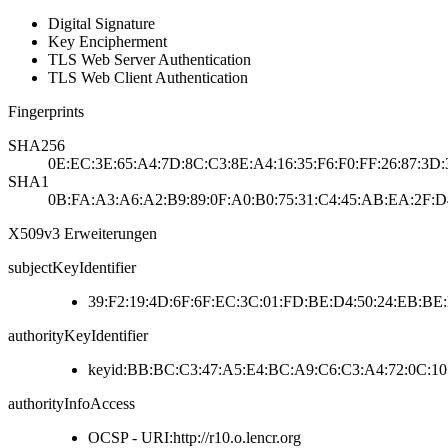
Digital Signature
Key Encipherment
TLS Web Server Authentication
TLS Web Client Authentication
Fingerprints
SHA256
0E:EC:3E:65:A4:7D:8C:C3:8E:A4:16:35:F6:F0:FF:26:87:3D
SHA1
0B:FA:A3:A6:A2:B9:89:0F:A0:B0:75:31:C4:45:AB:EA:2F:D
X509v3 Erweiterungen
subjectKeyIdentifier
39:F2:19:4D:6F:6F:EC:3C:01:FD:BE:D4:50:24:EB:B
authorityKeyIdentifier
keyid:BB:BC:C3:47:A5:E4:BC:A9:C6:C3:A4:72:0C:10
authorityInfoAccess
OCSP - URI:http://r10.o.lencr.org