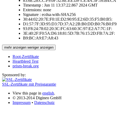
83:6E:28:CC:F9:0F:52:8E:EE:DF:CE:4A:3F:16:B4:CA
Timestamp : Jun 11 13:37:22.867 2024 GMT
Extensions: none
Signature : ecdsa-with-SHA256
30:44:02:20:7E:F0:1E:D2:90:95:E2:6D:35:F5:B0:B5:
D1:57:7F:3D:95:D3:7D:37:A2:2B:B0:DD:B0:76:B0:F9
93:F8:24:78:02:20:3C:FC:63:60:3C:97:E2:A7:7C:1F:
3E:40:2F:F0:5A:D6:18:81:5D:7B:76:15:2D:FB:7A:2F:
B9:BC:A9:E7:A8:43
mehr anzeigen
weniger anzeigen
Root-Zertifikate
Heartbleed Test
prism-break.org
Sponsored by:
SSL-Zertifikate mit Preisgarantie
View this page in
english
.
© 2013-2014 Digineo GmbH
Impressum
•
Datenschutz