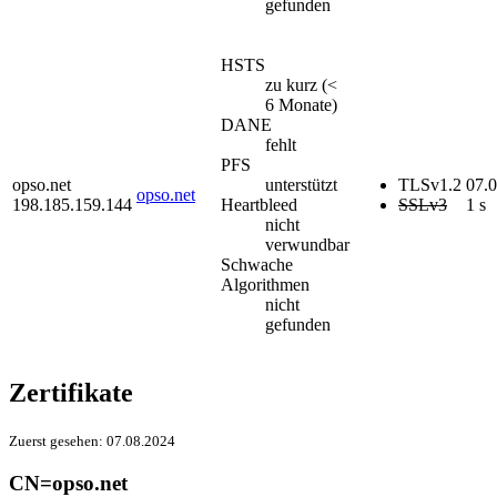
gefunden
HSTS
zu kurz (<
6 Monate)
DANE
fehlt
PFS
opso.net
unterstützt
TLSv1.2
07.
opso.net
198.185.159.144
Heartbleed
SSLv3
1 s
nicht
verwundbar
Schwache
Algorithmen
nicht
gefunden
Zertifikate
Zuerst gesehen:
07.08.2024
CN=opso.net