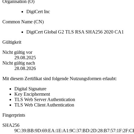
Organisation (O)
DigiCert Inc
Common Name (CN)
DigiCert Global G2 TLS RSA SHA256 2020 CA1
Gültigkeit
Nicht gültig vor
29.08.2025
Nicht gültig nach
28.08.2026
Mit diesem Zertifikat sind folgende Nutzungsformen erlaubt:
Digital Signature
Key Encipherment
TLS Web Server Authentication
TLS Web Client Authentication
Fingerprints
SHA256
9C:39:BB:9D:69:EA:1E:A1:9C:37:BD:2D:28:B7:57:1F:2F:CE