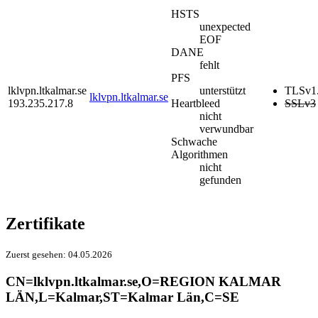
HSTS
unexpected
EOF
DANE
fehlt
PFS
lklvpn.ltkalmar.se
unterstützt
TLSv1
lklvpn.ltkalmar.se
193.235.217.8
Heartbleed
SSLv3
nicht
verwundbar
Schwache
Algorithmen
nicht
gefunden
Zertifikate
Zuerst gesehen:
04.05.2026
CN=lklvpn.ltkalmar.se,O=REGION KALMAR
LÄN,L=Kalmar,ST=Kalmar Län,C=SE