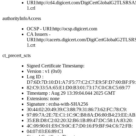
URI:http://crl4.digicert.com/DigiCertGlobalG2TLS
1.crl
authorityInfoAccess
OCSP - URI:http://ocsp.digicert.com
CA Issuers -
URI:http://cacerts.digicert.com/DigiCertGlobalG2
1.crt
ct_precert_scts
Signed Certificate Timestamp:
Version : v1 (0x0)
Log ID :
D7:6D:7D:10:D1:A7:F5:77:C2:C7:E9:5F:D7:00:BF:F9:
82:C9:33:5A:65:E1:D0:B3:01:73:17:C0:C8:C5:69:77
Timestamp : Aug 29 13:39:04.044 2025 GMT
Extensions: none
Signature : ecdsa-with-SHA256
30:44:02:20:49:39:C3:88:79:31:86:73:62:FC:78:C9:
97:89:7A:2E:7E:C1:1C:9C:B8:8A:D6:80:B4:23:EE:AB
35:EB:D8:C2:02:20:32:B6:1B:89:47:DC:58:1A:83:20:
4C:09:90:01:E9:C9:0C:E7:D0:16:F9:BF:94:C6:72:FB:
04:07:03:E6:89:C1