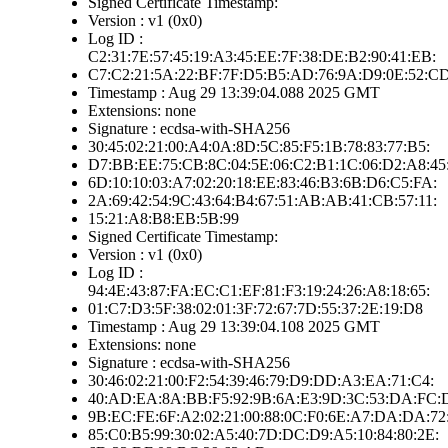
Signed Certificate Timestamp:
Version : v1 (0x0)
Log ID :
C2:31:7E:57:45:19:A3:45:EE:7F:38:DE:B2:90:41:EB:
C7:C2:21:5A:22:BF:7F:D5:B5:AD:76:9A:D9:0E:52:C
Timestamp : Aug 29 13:39:04.088 2025 GMT
Extensions: none
Signature : ecdsa-with-SHA256
30:45:02:21:00:A4:0A:8D:5C:85:F5:1B:78:83:77:B5:
D7:BB:EE:75:CB:8C:04:5E:06:C2:B1:1C:06:D2:A8:45
6D:10:10:03:A7:02:20:18:EE:83:46:B3:6B:D6:C5:FA:
2A:69:42:54:9C:43:64:B4:67:51:AB:AB:41:CB:57:11:
15:21:A8:B8:EB:5B:99
Signed Certificate Timestamp:
Version : v1 (0x0)
Log ID :
94:4E:43:87:FA:EC:C1:EF:81:F3:19:24:26:A8:18:65:
01:C7:D3:5F:38:02:01:3F:72:67:7D:55:37:2E:19:D8
Timestamp : Aug 29 13:39:04.108 2025 GMT
Extensions: none
Signature : ecdsa-with-SHA256
30:46:02:21:00:F2:54:39:46:79:D9:DD:A3:EA:71:C4:
40:AD:EA:8A:BB:F5:92:9B:6A:E3:9D:3C:53:DA:FC:
9B:EC:FE:6F:A2:02:21:00:88:0C:F0:6E:A7:DA:DA:72
85:C0:B5:99:30:02:A5:40:7D:DC:D9:A5:10:84:80:2E: