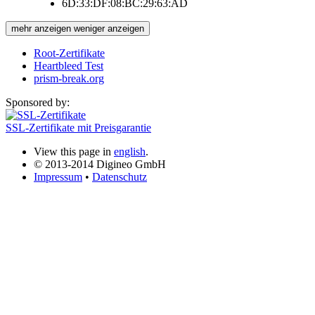
6D:33:DF:08:BC:29:63:AD
mehr anzeigen
weniger anzeigen
Root-Zertifikate
Heartbleed Test
prism-break.org
Sponsored by:
SSL-Zertifikate mit Preisgarantie
View this page in
english
.
© 2013-2014 Digineo GmbH
Impressum
•
Datenschutz