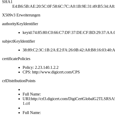
SHA1
E4:B6:5B:AE:20:5C:0F:58:6C:7C:A0:1B:9E:31:49:B5:34:A
X509v3 Erweiterungen
authorityKeyIdentifier
keyid:74:85:80:C0:66:C7:DF:37:DE:CF:BD:29:37:AA
subjectKeyIdentifier
38:89:C2:3C:1B:2A:E2:FA:26:0B:42:A8:B8:16:03:40:
certificatePolicies
Policy: 2.23.140.1.2.2
CPS: http://www.digicert.com/CPS
crlDistributionPoints
Full Name:
URI:http://crl3.digicert.com/DigiCertGlobalG2TLS
1.crl
Full Name: