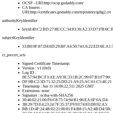
OCSP - URI:http://ocsp.godaddy.com/
CA Issuers -
URI:http://certificates.godaddy.com/repository/gdig2.crt
authorityKeyIdentifier
keyid:40:C2:BD:27:8E:CC:34:83:30:A2:33:D7:FB:6C:
subjectKeyIdentifier
33:B0:9F:87:D4:6D:29:BF:A6:50:74:C6:22:ED:6E:A1:
ct_precert_scts
Signed Certificate Timestamp:
Version : v1 (0x0)
Log ID :
0E:57:94:BC:F3:AE:A9:3E:33:1B:2C:99:07:B3:F7:90:
DF:9B:C2:3D:71:32:25:DD:21:A9:25:AC:61:C5:4E:21
Timestamp : Jun 11 16:06:22.511 2025 GMT
Extensions: none
Signature : ecdsa-with-SHA256
30:46:02:21:00:F6:C8:75:74:94:B1:96:EA:0F:0A:D4:
3B:29:7D:E4:23:24:7F:35:37:F9:93:74:83:D8:92:A5:
BB:1D:4F:24:4B:02:21:00:81:F4:B8:15:A2:4B:D4:5B: