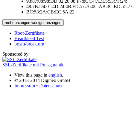
93:87:08:98:DD:02:20:08:F7:8C:14:7E:E5:53:7F:24:
48:7B:D4:01:4D:24:4B:FD:57:76:0C:AB:3C:BD:55:77:
BC:53:2A:CB:EC:5A:22
mehr anzeigen
weniger anzeigen
Root-Zertifikate
Heartbleed Test
prism-break.org
Sponsored by:
SSL-Zertifikate mit Preisgarantie
View this page in
english
.
© 2013-2014 Digineo GmbH
Impressum
•
Datenschutz