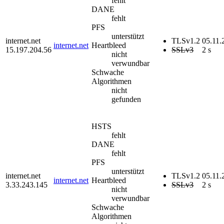
fehlt
DANE
fehlt
PFS
unterstützt
internet.net
TLSv1.2
05.11.
internet.net
Heartbleed
15.197.204.56
SSLv3
2 s
nicht
verwundbar
Schwache
Algorithmen
nicht
gefunden
HSTS
fehlt
DANE
fehlt
PFS
unterstützt
internet.net
TLSv1.2
05.11.
internet.net
Heartbleed
3.33.243.145
SSLv3
2 s
nicht
verwundbar
Schwache
Algorithmen