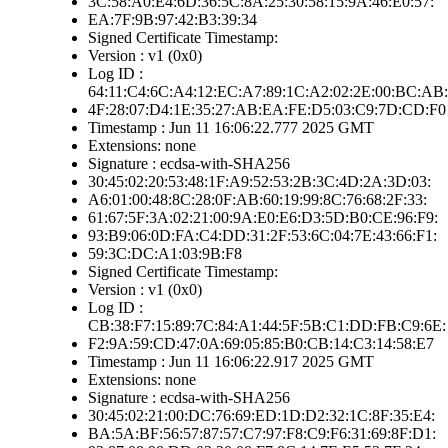
3C:58:A0:E4:6D:36:5C:8A:25:30:58:15:9A:46:E0:57:
EA:7F:9B:97:42:B3:39:34
Signed Certificate Timestamp:
Version : v1 (0x0)
Log ID :
64:11:C4:6C:A4:12:EC:A7:89:1C:A2:02:2E:00:BC:AB:
4F:28:07:D4:1E:35:27:AB:EA:FE:D5:03:C9:7D:CD:F0
Timestamp : Jun 11 16:06:22.777 2025 GMT
Extensions: none
Signature : ecdsa-with-SHA256
30:45:02:20:53:48:1F:A9:52:53:2B:3C:4D:2A:3D:03:
A6:01:00:48:8C:28:0F:AB:60:19:99:8C:76:68:2F:33:
61:67:5F:3A:02:21:00:9A:E0:E6:D3:5D:B0:CE:96:F9:
93:B9:06:0D:FA:C4:DD:31:2F:53:6C:04:7E:43:66:F1:
59:3C:DC:A1:03:9B:F8
Signed Certificate Timestamp:
Version : v1 (0x0)
Log ID :
CB:38:F7:15:89:7C:84:A1:44:5F:5B:C1:DD:FB:C9:6E:
F2:9A:59:CD:47:0A:69:05:85:B0:CB:14:C3:14:58:E7
Timestamp : Jun 11 16:06:22.917 2025 GMT
Extensions: none
Signature : ecdsa-with-SHA256
30:45:02:21:00:DC:76:69:ED:1D:D2:32:1C:8F:35:E4:
BA:5A:BF:56:57:87:57:C7:97:F8:C9:F6:31:69:8F:D1: