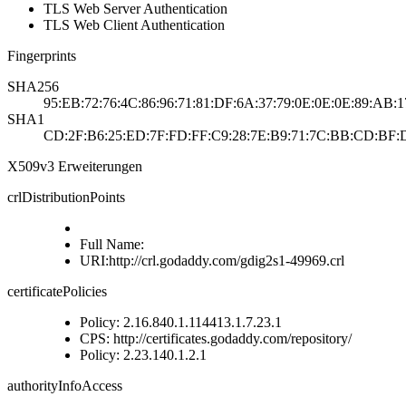
TLS Web Server Authentication
TLS Web Client Authentication
Fingerprints
SHA256
95:EB:72:76:4C:86:96:71:81:DF:6A:37:79:0E:0E:0E:89:AB:1
SHA1
CD:2F:B6:25:ED:7F:FD:FF:C9:28:7E:B9:71:7C:BB:CD:BF:D
X509v3 Erweiterungen
crlDistributionPoints
Full Name:
URI:http://crl.godaddy.com/gdig2s1-49969.crl
certificatePolicies
Policy: 2.16.840.1.114413.1.7.23.1
CPS: http://certificates.godaddy.com/repository/
Policy: 2.23.140.1.2.1
authorityInfoAccess