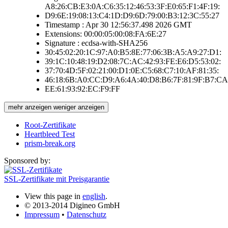
A8:26:CB:E3:0A:C6:35:12:46:53:3F:E0:65:F1:4F:19:
D9:6E:19:08:13:C4:1D:D9:6D:79:00:B3:12:3C:55:27
Timestamp : Apr 30 12:56:37.498 2026 GMT
Extensions: 00:00:05:00:08:FA:6E:27
Signature : ecdsa-with-SHA256
30:45:02:20:1C:97:A0:B5:8E:77:06:3B:A5:A9:27:D1:
39:1C:10:48:19:D2:08:7C:AC:42:93:FE:E6:D5:53:02:
37:70:4D:5F:02:21:00:D1:0E:C5:68:C7:10:AF:81:35:
46:18:6B:A0:CC:D9:A6:4A:40:D8:B6:7F:81:9F:B7:CA
EE:61:93:92:EC:F9:FF
mehr anzeigen
weniger anzeigen
Root-Zertifikate
Heartbleed Test
prism-break.org
Sponsored by:
SSL-Zertifikate mit Preisgarantie
View this page in
english
.
© 2013-2014 Digineo GmbH
Impressum
•
Datenschutz