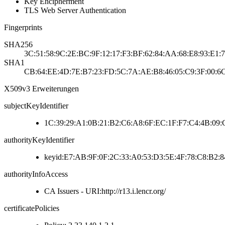
Key Encipherment
TLS Web Server Authentication
Fingerprints
SHA256
3C:51:58:9C:2E:BC:9F:12:17:F3:BF:62:84:AA:68:E8:93:E1:
SHA1
CB:64:EE:4D:7E:B7:23:FD:5C:7A:AE:B8:46:05:C9:3F:00:6
X509v3 Erweiterungen
subjectKeyIdentifier
1C:39:29:A1:0B:21:B2:C6:A8:6F:EC:1F:F7:C4:4B:09:
authorityKeyIdentifier
keyid:E7:AB:9F:0F:2C:33:A0:53:D3:5E:4F:78:C8:B2:8
authorityInfoAccess
CA Issuers - URI:http://r13.i.lencr.org/
certificatePolicies