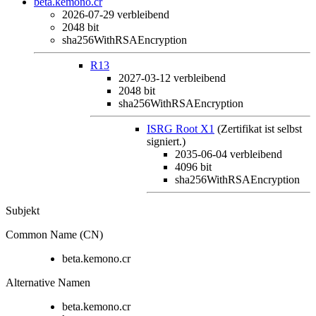
beta.kemono.cr
2026-07-29
verbleibend
2048 bit
sha256WithRSAEncryption
R13
2027-03-12
verbleibend
2048 bit
sha256WithRSAEncryption
ISRG Root X1
(Zertifikat ist selbst
signiert.)
2035-06-04
verbleibend
4096 bit
sha256WithRSAEncryption
Subjekt
Common Name (CN)
beta.kemono.cr
Alternative Namen
beta.kemono.cr