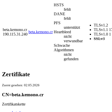
HSTS
fehlt
DANE
fehlt
PFS
TLSv1.2
unterstützt
beta.kemono.cr
TLSv1.1
1
beta.kemono.cr
Heartbleed
190.115.31.240
TLSv1.0
1 
nicht
SSLv3
verwundbar
Schwache
Algorithmen
nicht
gefunden
Zertifikate
Zuerst gesehen:
02.05.2026
CN=beta.kemono.cr
Zertifikatskette