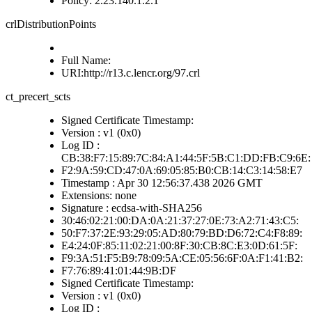
Policy: 2.23.140.1.2.1
crlDistributionPoints
Full Name:
URI:http://r13.c.lencr.org/97.crl
ct_precert_scts
Signed Certificate Timestamp:
Version : v1 (0x0)
Log ID :
CB:38:F7:15:89:7C:84:A1:44:5F:5B:C1:DD:FB:C9:6E:
F2:9A:59:CD:47:0A:69:05:85:B0:CB:14:C3:14:58:E7
Timestamp : Apr 30 12:56:37.438 2026 GMT
Extensions: none
Signature : ecdsa-with-SHA256
30:46:02:21:00:DA:0A:21:37:27:0E:73:A2:71:43:C5:
50:F7:37:2E:93:29:05:AD:80:79:BD:D6:72:C4:F8:89:
E4:24:0F:85:11:02:21:00:8F:30:CB:8C:E3:0D:61:5F:
F9:3A:51:F5:B9:78:09:5A:CE:05:56:6F:0A:F1:41:B2:
F7:76:89:41:01:44:9B:DF
Signed Certificate Timestamp:
Version : v1 (0x0)
Log ID :