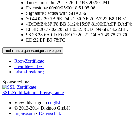
Timestamp : Jul 29 13:26:01.993 2026 GMT
Extensions: 00:00:05:00:18:51:05:08
Signature : ecdsa-with-SHA256
30:44:02:20:5B:9E:D4:21:30:AF:26:A7:22:B8:1B:31:
4D:D6:B4:3F:F8:BB:31:24:15:9F:81:00:EA:FF:DA:F4:
E8:4D:20:77:02:20:53:B0:32:FC:D1:99:6B:44:22:8B:
93:23:28:6A:0D:E6:6F:C9:2C:21:C4:A5:49:78:75:76:
ED:22:EF:B9:78:FC
mehr anzeigen
weniger anzeigen
Root-Zertifikate
Heartbleed Test
prism-break.org
Sponsored by:
SSL-Zertifikate mit Preisgarantie
View this page in
english
.
© 2013-2014 Digineo GmbH
Impressum
•
Datenschutz