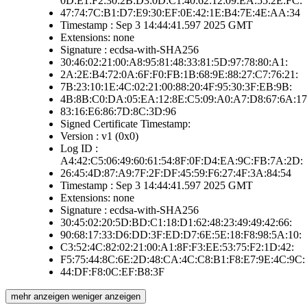
0D:E1:F2:30:2B:D3:0D:C1:40:62:12:09:EA:55:2E:FC:
47:74:7C:B1:D7:E9:30:EF:0E:42:1E:B4:7E:4E:AA:34
Timestamp : Sep 3 14:44:41.597 2025 GMT
Extensions: none
Signature : ecdsa-with-SHA256
30:46:02:21:00:A8:95:81:48:33:81:5D:97:78:80:A1:
2A:2E:B4:72:0A:6F:F0:FB:1B:68:9E:88:27:C7:76:21:
7B:23:10:1E:4C:02:21:00:88:20:4F:95:30:3F:EB:9B:
4B:8B:C0:DA:05:EA:12:8E:C5:09:A0:A7:D8:67:6A:17
83:16:E6:86:7D:8C:3D:96
Signed Certificate Timestamp:
Version : v1 (0x0)
Log ID :
A4:42:C5:06:49:60:61:54:8F:0F:D4:EA:9C:FB:7A:2D:
26:45:4D:87:A9:7F:2F:DF:45:59:F6:27:4F:3A:84:54
Timestamp : Sep 3 14:44:41.597 2025 GMT
Extensions: none
Signature : ecdsa-with-SHA256
30:45:02:20:5D:BD:C1:18:D1:62:48:23:49:49:42:66:
90:68:17:33:D6:DD:3F:ED:D7:6E:5E:18:F8:98:5A:10:
C3:52:4C:82:02:21:00:A1:8F:F3:EE:53:75:F2:1D:42:
F5:75:44:8C:6E:2D:48:CA:4C:C8:B1:F8:E7:9E:4C:9C:
44:DF:F8:0C:EF:B8:3F
mehr anzeigen
weniger anzeigen