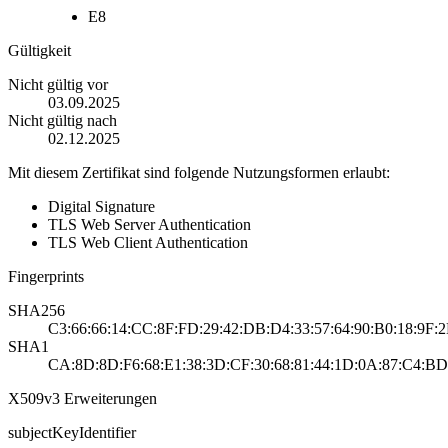
E8
Gültigkeit
Nicht gültig vor
03.09.2025
Nicht gültig nach
02.12.2025
Mit diesem Zertifikat sind folgende Nutzungsformen erlaubt:
Digital Signature
TLS Web Server Authentication
TLS Web Client Authentication
Fingerprints
SHA256
C3:66:66:14:CC:8F:FD:29:42:DB:D4:33:57:64:90:B0:18:9F
SHA1
CA:8D:8D:F6:68:E1:38:3D:CF:30:68:81:44:1D:0A:87:C4:BD
X509v3 Erweiterungen
subjectKeyIdentifier