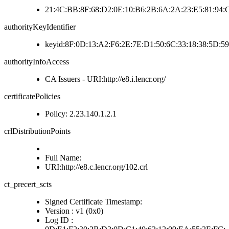
21:4C:BB:8F:68:D2:0E:10:B6:2B:6A:2A:23:E5:81:94:
authorityKeyIdentifier
keyid:8F:0D:13:A2:F6:2E:7E:D1:50:6C:33:18:38:5D:5
authorityInfoAccess
CA Issuers - URI:http://e8.i.lencr.org/
certificatePolicies
Policy: 2.23.140.1.2.1
crlDistributionPoints
Full Name:
URI:http://e8.c.lencr.org/102.crl
ct_precert_scts
Signed Certificate Timestamp:
Version : v1 (0x0)
Log ID :