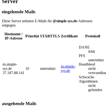
Server
eingehende Mails
Diese Server nehmen E-Mails für
@simple-sys.de
-Adressen
entgegen.
Hostname /
Priorität
STARTTLS
Zertifikate
Protokoll
IP-Adresse
DANE
fehlt
PFS
unterstützt
m.simple-
Heartbleed
m.simple-
sys.de
10
unterstützt
nicht
sys.de
37.187.88.141
verwundba
Schwache
Algorithmen
nicht
gefunden
ausgehende Mails