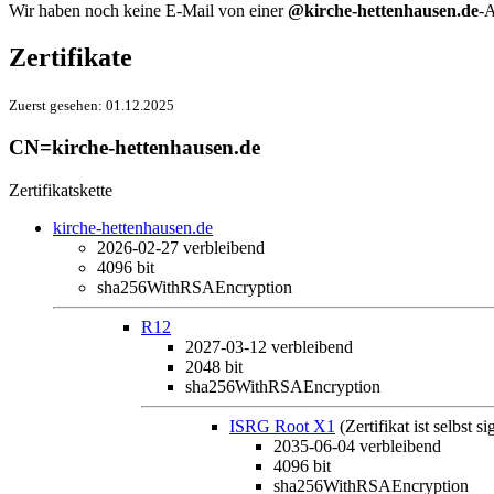
Wir haben noch keine E-Mail von einer
@kirche-hettenhausen.de
-A
Zertifikate
Zuerst gesehen:
01.12.2025
CN=kirche-hettenhausen.de
Zertifikatskette
kirche-hettenhausen.de
2026-02-27
verbleibend
4096 bit
sha256WithRSAEncryption
R12
2027-03-12
verbleibend
2048 bit
sha256WithRSAEncryption
ISRG Root X1
(Zertifikat ist selbst si
2035-06-04
verbleibend
4096 bit
sha256WithRSAEncryption