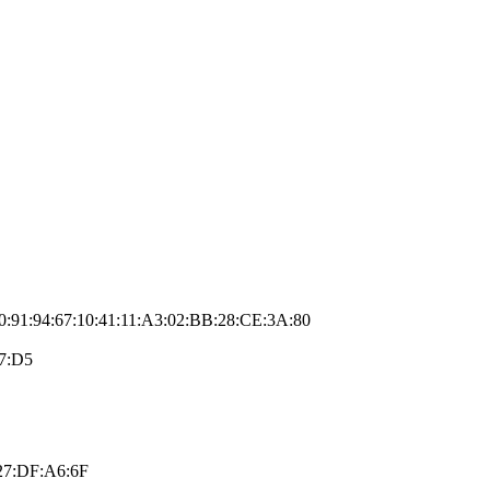
0:91:94:67:10:41:11:A3:02:BB:28:CE:3A:80
07:D5
27:DF:A6:6F