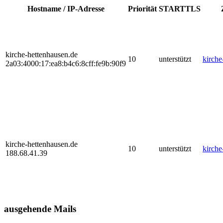
Hostname / IP-Adresse
Priorität
STARTTLS
kirche-hettenhausen.de
10
unterstützt
kirche
2a03:4000:17:ea8:b4c6:8cff:fe9b:90f9
kirche-hettenhausen.de
10
unterstützt
kirche
188.68.41.39
ausgehende Mails