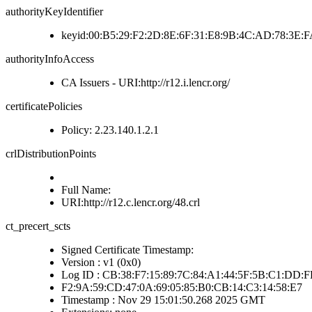
authorityKeyIdentifier
keyid:00:B5:29:F2:2D:8E:6F:31:E8:9B:4C:AD:78:3E
authorityInfoAccess
CA Issuers - URI:http://r12.i.lencr.org/
certificatePolicies
Policy: 2.23.140.1.2.1
crlDistributionPoints
Full Name:
URI:http://r12.c.lencr.org/48.crl
ct_precert_scts
Signed Certificate Timestamp:
Version : v1 (0x0)
Log ID : CB:38:F7:15:89:7C:84:A1:44:5F:5B:C1:DD:F
F2:9A:59:CD:47:0A:69:05:85:B0:CB:14:C3:14:58:E7
Timestamp : Nov 29 15:01:50.268 2025 GMT