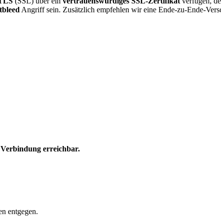
TLS
(SSL) über ein
vertrauenswürdiges SSL-Zertifikat
verfügen, de
tbleed
Angriff sein. Zusätzlich empfehlen wir eine Ende-zu-Ende-Vers
e Verbindung erreichbar.
en entgegen.