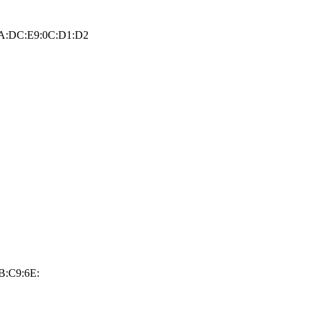
:FA:DC:E9:0C:D1:D2
B:C9:6E: