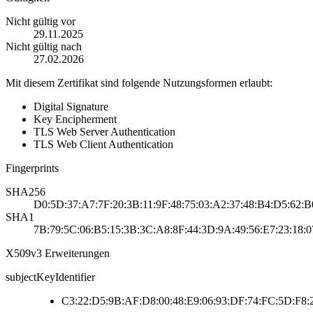
Nicht gültig vor
29.11.2025
Nicht gültig nach
27.02.2026
Mit diesem Zertifikat sind folgende Nutzungsformen erlaubt:
Digital Signature
Key Encipherment
TLS Web Server Authentication
TLS Web Client Authentication
Fingerprints
SHA256
D0:5D:37:A7:7F:20:3B:11:9F:48:75:03:A2:37:48:B4:D5:62:B
SHA1
7B:79:5C:06:B5:15:3B:3C:A8:8F:44:3D:9A:49:56:E7:23:18:
X509v3 Erweiterungen
subjectKeyIdentifier
C3:22:D5:9B:AF:D8:00:48:E9:06:93:DF:74:FC:5D:F8: