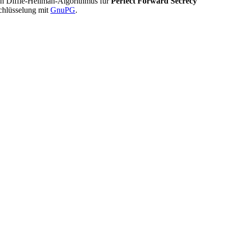
n Diffie-Hellman-Algorithmus für
Perfect Forward Secrecy
chlüsselung mit
GnuPG
.