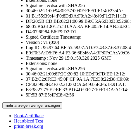
Extensions: none
Signature : ecdsa-with-SHA256
30:46:02:21:00:94:0E:57:09:0F:FE:51:E1:40:23:4A:
01:B1:55:B9:44:F0:8D:DA:F0:A2:48:49:F1:2F:11:1B:
DF:20:5B:CD:BB:02:21:00:99:B9:C5:A6:D8:D3:52:98:
68:05:B6:61:8E:25:5D:AA:3A:BF:40:2F:14:AB:24:EC:
D4:07:6F:84:B6:F9:D2:D1
Signed Certificate Timestamp:
Version : v1 (0x0)
Log ID : 96:97:64:BF:55:58:97:AD:F7:43:87:68:37:08:4
E9:F0:3A:D5:F6:A4:F3:36:6E:46:A4:3F:0F:CA:A9:C6
Timestamp : Nov 29 15:01:50.326 2025 GMT
Extensions: none
Signature : ecdsa-with-SHA256
30:46:02:21:00:8F:2C:20:82:10:ED:F0:FD:EE:12:12:
37:B2:C2:0F:E3:45:0F:CF:9A:1A:7E:D8:22:B8:C9:09:
CF:82:99:8B:4F:02:21:00:CA:64:93:6E:F6:18:91:A1:
F8:38:27:75:E2:EF:33:BD:4D:90:27:10:F1:DA:A1:14:
5F:5B:87:E5:4F:E8:42:56
mehr anzeigen
weniger anzeigen
Root-Zertifikate
Heartbleed Test
prism-break.org