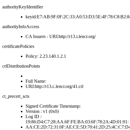
authorityKeyIdentifier
keyid:E7:AB:9F:0F:2C:33:A0:53:D3:5E:4F:78:C8:B2:8
authorityInfoAccess
CA Issuers - URI:http://r13.i.lencr.org/
certificatePolicies
Policy: 2.23.140.1.2.1
crlDistributionPoints
Full Name:
URI:http://r13.c.lencr.org/41.crl
ct_precert_scts
Signed Certificate Timestamp:
Version : v1 (0x0)
Log ID :
19:86:D4:C7:28:AA:6F:FE:BA:03:6F:78:2A:4D:01:91:
AA:CE:2D:72:31:0F:AE:CE:5D:70:41:2D:25:4C:C7:D