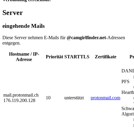
Server
eingehende Mails
Diese Server nehmen E-Mails für
@camgirlfinder.net
-Adressen
entgegen.
Hostname / IP-
Priorität
STARTTLS
Zertifikate
Pr
Adresse
DAN
PFS
Heartb
mail.protonmail.ch
10
unterstützt
protonmail.com
176.119.200.128
Schwa
Algor