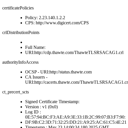
certificatePolicies
Policy: 2.23.140.1.2.2
CPS: http://www.digicert.com/CPS
crlDistributionPoints
Full Name:
URI:http://cdp.thawte.com/ThawteTLSRSACAG1.crl
authorityInfoAccess
OCSP - URI:http://status.thawte.com
CA Issuers -
URI:http://cacerts.thawte.com/ThawteTLSRSACAG1.cr
ct_precert_scts
Signed Certificate Timestamp:
Version : v1 (0x0)
Log ID :
0E:57:94:BC:F3:AE:A9:3E:33:1B:2C:99:07:B3:F7:90:
DF:9B:C2:3D:71:32:25:DD:21:A9:25:AC:61:C5:4E:21
Timestamp : May 23 14:00:34.180 2025 GMT