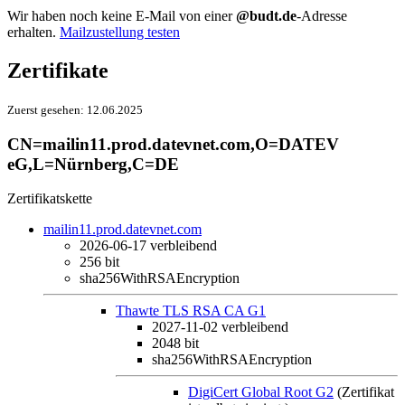
Wir haben noch keine E-Mail von einer
@budt.de
-Adresse
erhalten.
Mailzustellung testen
Zertifikate
Zuerst gesehen:
12.06.2025
CN=mailin11.prod.datevnet.com,O=DATEV
eG,L=Nürnberg,C=DE
Zertifikatskette
mailin11.prod.datevnet.com
2026-06-17
verbleibend
256 bit
sha256WithRSAEncryption
Thawte TLS RSA CA G1
2027-11-02
verbleibend
2048 bit
sha256WithRSAEncryption
DigiCert Global Root G2
(Zertifikat