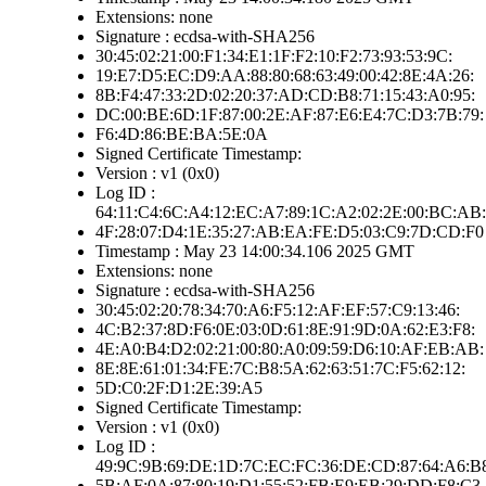
Extensions: none
Signature : ecdsa-with-SHA256
30:45:02:21:00:F1:34:E1:1F:F2:10:F2:73:93:53:9C:
19:E7:D5:EC:D9:AA:88:80:68:63:49:00:42:8E:4A:26:
8B:F4:47:33:2D:02:20:37:AD:CD:B8:71:15:43:A0:95:
DC:00:BE:6D:1F:87:00:2E:AF:87:E6:E4:7C:D3:7B:79:
F6:4D:86:BE:BA:5E:0A
Signed Certificate Timestamp:
Version : v1 (0x0)
Log ID :
64:11:C4:6C:A4:12:EC:A7:89:1C:A2:02:2E:00:BC:AB:
4F:28:07:D4:1E:35:27:AB:EA:FE:D5:03:C9:7D:CD:F0
Timestamp : May 23 14:00:34.106 2025 GMT
Extensions: none
Signature : ecdsa-with-SHA256
30:45:02:20:78:34:70:A6:F5:12:AF:EF:57:C9:13:46:
4C:B2:37:8D:F6:0E:03:0D:61:8E:91:9D:0A:62:E3:F8:
4E:A0:B4:D2:02:21:00:80:A0:09:59:D6:10:AF:EB:AB:
8E:8E:61:01:34:FE:7C:B8:5A:62:63:51:7C:F5:62:12:
5D:C0:2F:D1:2E:39:A5
Signed Certificate Timestamp:
Version : v1 (0x0)
Log ID :
49:9C:9B:69:DE:1D:7C:EC:FC:36:DE:CD:87:64:A6:B
5B:AF:0A:87:80:19:D1:55:52:FB:E9:EB:29:DD:F8:C3