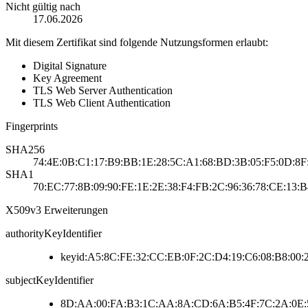
Nicht gültig nach
17.06.2026
Mit diesem Zertifikat sind folgende Nutzungsformen erlaubt:
Digital Signature
Key Agreement
TLS Web Server Authentication
TLS Web Client Authentication
Fingerprints
SHA256
74:4E:0B:C1:17:B9:BB:1E:28:5C:A1:68:BD:3B:05:F5:0D:8F
SHA1
70:EC:77:8B:09:90:FE:1E:2E:38:F4:FB:2C:96:36:78:CE:13:B
X509v3 Erweiterungen
authorityKeyIdentifier
keyid:A5:8C:FE:32:CC:EB:0F:2C:D4:19:C6:08:B8:00:
subjectKeyIdentifier
8D:AA:00:FA:B3:1C:AA:8A:CD:6A:B5:4F:7C:2A:0E: