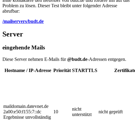
Bitte kontaktiere den Betreiber von budt.de und fordere ihn auf das
Problem zu lösen. Dieser Test bleibt unter folgender Adresse
abrufbar:
/mailservers/budt.de
Server
eingehende Mails
Diese Server nehmen E-Mails für
@budt.de
-Adressen entgegen.
Hostname / IP-Adresse
Priorität
STARTTLS
Zertifikat
maildomain.datevnet.de
nicht
2a00:e50:f155:7::dc
10
nicht geprüft
unterstützt
Ergebnisse unvollständig