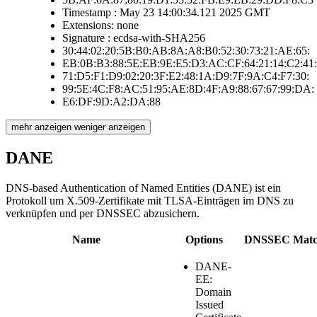
Timestamp : May 23 14:00:34.121 2025 GMT
Extensions: none
Signature : ecdsa-with-SHA256
30:44:02:20:5B:B0:AB:8A:A8:B0:52:30:73:21:AE:65:
EB:0B:B3:88:5E:EB:9E:E5:D3:AC:CF:64:21:14:C2:41:
71:D5:F1:D9:02:20:3F:E2:48:1A:D9:7F:9A:C4:F7:30:
99:5E:4C:F8:AC:51:95:AE:8D:4F:A9:88:67:67:99:DA:
E6:DF:9D:A2:DA:88
mehr anzeigen
weniger anzeigen
DANE
DNS-based Authentication of Named Entities (DANE) ist ein
Protokoll um X.509-Zertifikate mit TLSA-Einträgen im DNS zu
verknüpfen und per DNSSEC abzusichern.
Name
Options
DNSSEC
Matc
DANE-
EE:
Domain
Issued