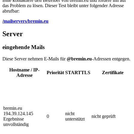
Bitte kontaktiere den Betreiber von bremin.eu und fordere ihn auf
das Problem zu lösen. Dieser Test bleibt unter folgender Adresse
abrufbar:
/mailservers/bremin.eu
Server
eingehende Mails
Diese Server nehmen E-Mails für
@bremin.eu
-Adressen entgegen.
Hostname / IP-
Priorität
STARTTLS
Zertifikate
Adresse
bremin.eu
194.39.124.145
nicht
0
nicht geprüft
Ergebnisse
unterstützt
unvollständig