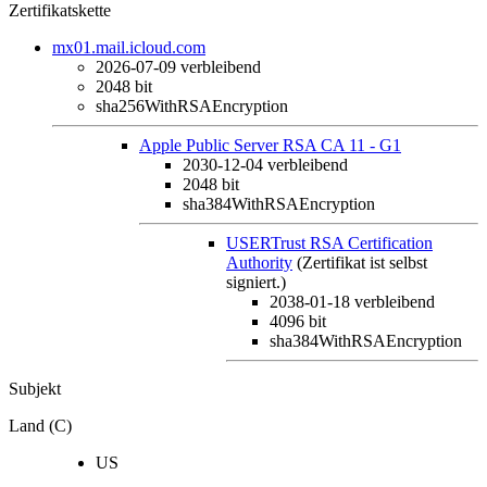
Zertifikatskette
mx01.mail.icloud.com
2026-07-09
verbleibend
2048 bit
sha256WithRSAEncryption
Apple Public Server RSA CA 11 - G1
2030-12-04
verbleibend
2048 bit
sha384WithRSAEncryption
USERTrust RSA Certification
Authority
(Zertifikat ist selbst
signiert.)
2038-01-18
verbleibend
4096 bit
sha384WithRSAEncryption
Subjekt
Land (C)
US