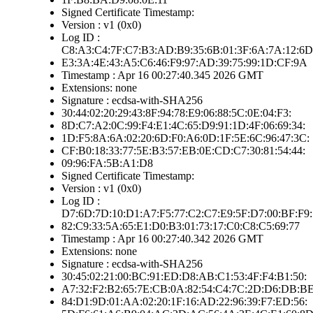
Signed Certificate Timestamp:
Version : v1 (0x0)
Log ID :
C8:A3:C4:7F:C7:B3:AD:B9:35:6B:01:3F:6A:7A:12:6D
E3:3A:4E:43:A5:C6:46:F9:97:AD:39:75:99:1D:CF:9A
Timestamp : Apr 16 00:27:40.345 2026 GMT
Extensions: none
Signature : ecdsa-with-SHA256
30:44:02:20:29:43:8F:94:78:E9:06:88:5C:0E:04:F3:
8D:C7:A2:0C:99:F4:E1:4C:65:D9:91:1D:4F:06:69:34:
1D:F5:8A:6A:02:20:6D:F0:A6:0D:1F:5E:6C:96:47:3C:
CF:B0:18:33:77:5E:B3:57:EB:0E:CD:C7:30:81:54:44:
09:96:FA:5B:A1:D8
Signed Certificate Timestamp:
Version : v1 (0x0)
Log ID :
D7:6D:7D:10:D1:A7:F5:77:C2:C7:E9:5F:D7:00:BF:F9:
82:C9:33:5A:65:E1:D0:B3:01:73:17:C0:C8:C5:69:77
Timestamp : Apr 16 00:27:40.342 2026 GMT
Extensions: none
Signature : ecdsa-with-SHA256
30:45:02:21:00:BC:91:ED:D8:AB:C1:53:4F:F4:B1:50:
A7:32:F2:B2:65:7E:CB:0A:82:54:C4:7C:2D:D6:DB:BE
84:D1:9D:01:AA:02:20:1F:16:AD:22:96:39:F7:ED:56: