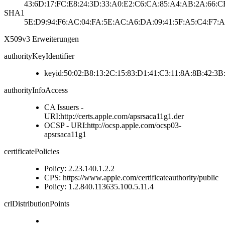
43:6D:17:FC:E8:24:3D:33:A0:E2:C6:CA:85:A4:AB:2A:66:CB
SHA1
5E:D9:94:F6:AC:04:FA:5E:AC:A6:DA:09:41:5F:A5:C4:F7:A
X509v3 Erweiterungen
authorityKeyIdentifier
keyid:50:02:B8:13:2C:15:83:D1:41:C3:11:8A:8B:42:3B
authorityInfoAccess
CA Issuers -
URI:http://certs.apple.com/apsrsaca11g1.der
OCSP - URI:http://ocsp.apple.com/ocsp03-
apsrsaca11g1
certificatePolicies
Policy: 2.23.140.1.2.2
CPS: https://www.apple.com/certificateauthority/public
Policy: 1.2.840.113635.100.5.11.4
crlDistributionPoints