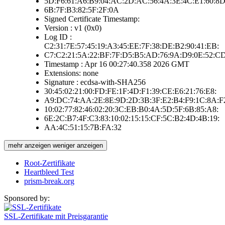
5D:F6:61:A6:B9:04:AC:2D:AC:56:4A:3E:4C:E1:60:8D
6B:7F:B3:82:5F:2F:0A
Signed Certificate Timestamp:
Version : v1 (0x0)
Log ID :
C2:31:7E:57:45:19:A3:45:EE:7F:38:DE:B2:90:41:EB:
C7:C2:21:5A:22:BF:7F:D5:B5:AD:76:9A:D9:0E:52:C
Timestamp : Apr 16 00:27:40.358 2026 GMT
Extensions: none
Signature : ecdsa-with-SHA256
30:45:02:21:00:FD:FE:1F:4D:F1:39:CE:E6:21:76:E8:
A9:DC:74:AA:2E:8E:9D:2D:3B:3F:E2:B4:F9:1C:8A:F
10:02:77:82:46:02:20:3C:EB:B0:4A:5D:5F:6B:85:A8:
6E:2C:B7:4F:C3:83:10:02:15:15:CF:5C:B2:4D:4B:19:
AA:4C:51:15:7B:FA:32
mehr anzeigen
weniger anzeigen
Root-Zertifikate
Heartbleed Test
prism-break.org
Sponsored by:
SSL-Zertifikate mit Preisgarantie