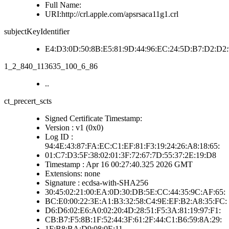
Full Name:
URI:http://crl.apple.com/apsrsaca11g1.crl
subjectKeyIdentifier
E4:D3:0D:50:8B:E5:81:9D:44:96:EC:24:5D:B7:D2:D2
1_2_840_113635_100_6_86
..
ct_precert_scts
Signed Certificate Timestamp:
Version : v1 (0x0)
Log ID :
94:4E:43:87:FA:EC:C1:EF:81:F3:19:24:26:A8:18:65:
01:C7:D3:5F:38:02:01:3F:72:67:7D:55:37:2E:19:D8
Timestamp : Apr 16 00:27:40.325 2026 GMT
Extensions: none
Signature : ecdsa-with-SHA256
30:45:02:21:00:EA:0D:30:DB:5E:CC:44:35:9C:AF:65:
BC:E0:00:22:3E:A1:B3:32:58:C4:9E:EF:B2:A8:35:FC:
D6:D6:02:E6:A0:02:20:4D:28:51:F5:3A:81:19:97:F1:
CB:B7:F5:8B:1F:52:44:3F:61:2F:44:C1:B6:59:8A:29:
1F:B8:BA:D9:08:0E:11