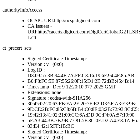
authorityInfoAccess
OCSP - URI:http://ocsp.digicert.com
CA Issuers -
URI:http://cacerts.digicert.com/DigiCertGlobalG2
1.crt
ct_precert_scts
Signed Certificate Timestamp:
Version : v1 (0x0)
Log ID :
D8:09:55:3B:94:4F:7A:FF:C8:16:19:6F:94:4F:85:AB:
B0:F8:FC:5E:87:55:26:0F:15:D1:2E:72:BB:45:4B:14
Timestamp : Dec 9 12:20:10.977 2025 GMT
Extensions: none
Signature : ecdsa-with-SHA256
30:45:02:20:63:FB:FA:2E:20:7E:E2:D3:5F:A3:E3:9B:
9E:CE:2B:FC:85:C8:6B:B4:C0:8E:03:2B:72:93:3C:E5:
19:42:13:41:02:21:00:CC:6A:DD:9C:F4:0A:57:19:90:
5F:A3:44:3B:7B:9B:77:81:5F:8C:0F:D2:A4:E8:1A:F6:
03:E4:42:15:FF:1B:BC
Signed Certificate Timestamp:
Version : v1 (0x0)