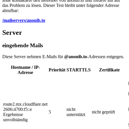
Bitte kontaktiere den Betreiber von anonib.to und fordere ihn auf
das Problem zu lösen. Dieser Test bleibt unter folgender Adresse
abrufbar:
/mailservers/anonib.to
Server
eingehende Mails
Diese Server nehmen E-Mails für
@anonib.to
-Adressen entgegen.
Hostname / IP-
Priorität
STARTTLS
Zertifikate
Adresse
route2.mx.cloudflare.net
2606:4700:f5::e
nicht
5
nicht geprüft
Ergebnisse
unterstützt
unvollständig