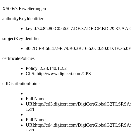
X509v3 Erweiterungen
authorityKeyIdentifier
keyid:74:85:80:C0:66:C7:DF:37:DE:CF:BD:29:37:AA
subjectKeyIdentifier
40:2D:FB:66:47:9F:79:B0:3B:16:62:C0:40:0D:1F:36:0E
certificatePolicies
Policy: 2.23.140.1.2.2
CPS: http://www.digicert.com/CPS
crlDistributionPoints
Full Name:
URI:http://crl3.digicert.com/DigiCertGlobalG2TLS
1.crl
Full Name:
URI:http://crl4.digicert.com/DigiCertGlobalG2TLS
1.crl