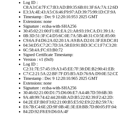
Log ID :
C8:A3:C4:7F:C7:B3:AD:B9:35:6B:01:3F:6A:7A:12:6D
E3:3A:4E:43:A5:C6:46:F9:97:AD:39:75:99:1D:CF:9A
Timestamp : Dec 9 12:20:10.953 2025 GMT
Extensions: none
Signature : ecdsa-with-SHA256
30:45:02:21:00:F1:0E:EA:21:A8:93:19:CA:D1:39:1A:
0B:3D:51:3F:C4:D5:6C:0E:7A:5B:48:31:C0:5E:85:00:
C9:6A:F4:D6:2A:02:20:1A:A9:BA:D2:01:3F:E8:DC:81
04:34:D5:C7:2C:7D:3A:58:E0:91:BD:3C:C1:F7:C3:20:
6C:58:4A:FC:03:B0:72
Signed Certificate Timestamp:
Version : v1 (0x0)
Log ID :
C2:31:7E:57:45:19:A3:45:EE:7F:38:DE:B2:90:41:EB:
C7:C2:21:5A:22:BF:7F:D5:B5:AD:76:9A:D9:0E:52:C
Timestamp : Dec 9 12:20:10.965 2025 GMT
Extensions: none
Signature : ecdsa-with-SHA256
30:46:02:21:00:D1:75:D6:06:E7:A4:48:7D:59:6B:30:
9A:48:99:74:42:44:20:6B:AD:B5:22:82:39:F2:42:2D:
04:2E:EF:B0:F3:02:21:00:B5:E5:92:E9:22:B2:59:7A:
E6:7B:C4:6E:2D:9F:0B:4E:3E:E8:BB:7D:80:05:FF:04:
84:2D:92:F8:E9:D6:0A:4F