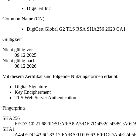
DigiCert Inc
Common Name (CN)
DigiCert Global G2 TLS RSA SHA256 2020 CA1
Gültigkeit
Nicht gültig vor
09.12.2025
Nicht gültig nach
08.12.2026
Mit diesem Zertifikat sind folgende Nutzungsformen erlaubt:
Digital Signature
Key Encipherment
TLS Web Server Authentication
Fingerprints
SHA256
FF:D7:C0:21:68:9D:51:A9:A8:A5:DF:7D:45:2C:45:8C:A0:D
SHA1
A4:4F:DC:43:6C:83:17:FA:BA:1D:95:63:E0:1C:DA:4E:24:5